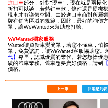
進口車
部分，針對"現車"，現在就是兩極
折扣可以談，若熱銷車款，條件還是硬梆
現車才有議價空間
。由於進口車商對所屬
牌有銷售區域的規範，因此，最好的詢價
單
，讓WeWanted來幫助您打聽。
WeWanted獨家服務
Wanted讓買新車變簡單，若您不懂車，怕
單
，免費諮詢，
讓WeWanted客服協助
代
】
專區
，認識優質的業代。若您想搶優
績的汽車業務。舊車想要賣好價格，請到
價格。
上一筆
回消息列表