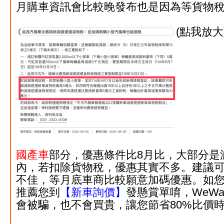
月購車資訊會比較晚發布也是因為等貨物
(點我放大
國產車
部分，優惠條件比8月比，大部分是
內，若扣除貨物稅，優惠其實不多。建議
不佳，等月底車商比較願意加碼優惠
。如
推薦您到
【新車詢價】
發懸賞單唷，WeWa
會被騙，也不會買貴，讓您節省80%比價