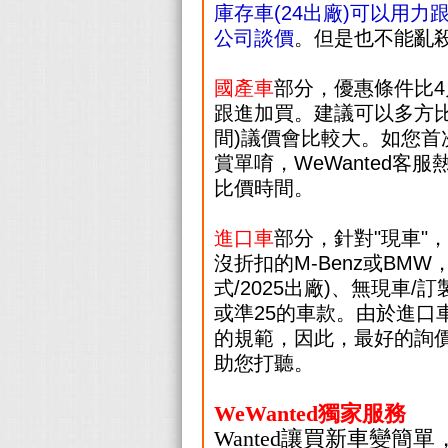
庫存車(24出廠)可以用
公司談價
。但是也不能亂殺
國產車
部分，優惠條件比
跟進加買。建議可以多方比
間)議價會比較大
。如您首
賞單唷，WeWanted客
比價時間。
進口車
部分，針對"現車"
沒折扣的M-Benz或BM
式/2025出廠)、無現車
或準25的車款。由於進口
的規範，因此，最好的詢
助您打聽。
WeWanted獨家服務
Wanted讓買新車變簡