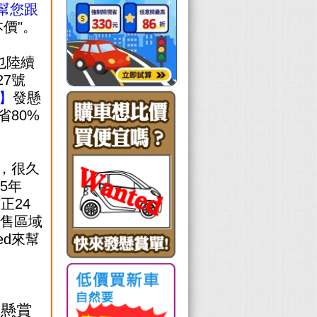
幫您跟
價"。
也陸續
7號
】
發懸
省80%
，很久
25年
正24
銷售區域
ed來幫
發懸賞