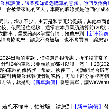
力跟業務議價，讓業務知道您購車的意願，他們反倒會
，會被當來亂的客人，車商的底線就是他們的"成本
4月比，增加不少，主要是和泰開始促銷，其他車商
較。依照過往經驗，通常在本月業績結算前(20號-2
次購車，需要諮詢&掌握行情，推薦您到
【新車詢價
服熱情會協助您，讓您不會被騙，也不會買貴，讓您節
，2024出廠的車款，價格還是很優惠，
折扣殺非常多
W，針對24的車款只要願意買都可以談
；然而正25(20
/訂製的車款的價格就非常硬。
撿便宜，可詢問是否還有
車商對所屬業務報價管制嚴格，再加上部分品牌有
價方法，就是到
【新車詢價】
發懸賞單
，讓WeWant
單，若您不懂車，怕被騙，
請您到
【新車詢價】