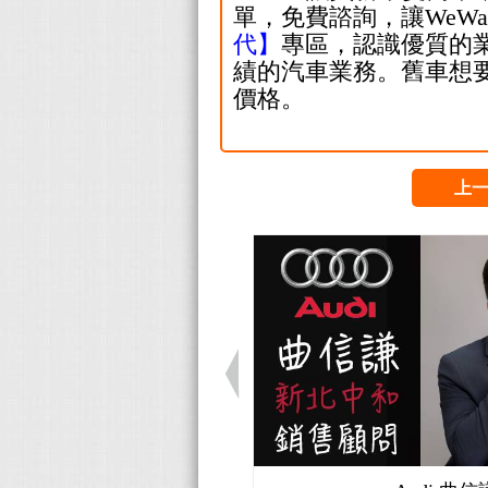
單
，免費諮詢，
讓WeW
代
】
專區
，認識優質的
績的汽車業務。舊車想
價格。
上