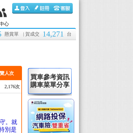
中心
5
14,271
懸賞單
| 賀成交
台
覽人次
買車參考資訊
購車菜單分享
2,176次
守。
就
特別是