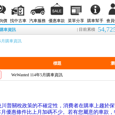
詢價
找中古車
汽車服務
優惠車款
菜單分享
購車幫手
會員
54,72
| 目前累積
8月購車資訊
4年5月購車資訊
標題
瀏
WeWanted 114年5月購車資訊
統川普關稅政策的不確定性，消費者在購車上趨於保
，本月優惠條件比上月加碼不少
。若有您屬意的車款，