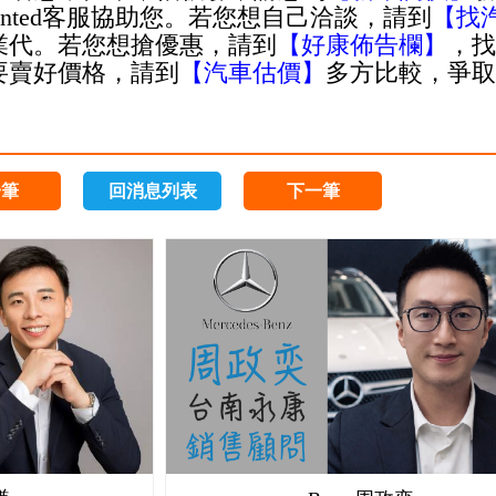
anted客服協助您。若您想自己洽談，請到
【
找
業代。若您想搶優惠，請到
【
好康佈告欄
】
，找
要賣好價格，請到
【汽車估價】
多方比較，爭取
一筆
回消息列表
下一筆