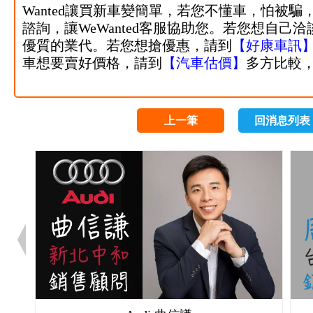
Wanted讓買新車變簡單，若您不懂車，怕被騙
諮詢，
讓WeWanted客服協助您。若您想自己
優質的業代。若您想搶優惠，請到
【
好康車訊
車想要賣好價格，請到
【汽車估價】
多方比較
上一筆
回消息列表