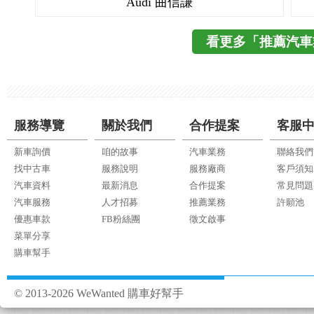
Audi 曲信謙
看更多「推薦汽車
服務導覽
關於我們
合作提案
客服
新車詢價
咱的故事
汽車業務
聯絡我們
找中古車
服務說明
服務廠商
客戶須知
汽車資料
最新消息
合作提案
常見問題
汽車服務
人才招募
推薦業務
許願池
優惠車款
FB粉絲團
徵文啟事
菜單分享
購車幫手
© 2013-2026 WeWanted 購車好幫手