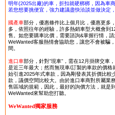
明年(2025出廠)的車，折扣就硬梆梆，因為
若您想要挑便宜，
強力建議盡快洽談並做決定
國產車
部分，優惠條件比上個月比，優惠更多
多，依照往年的經驗，許多熱銷車型大概會到12
售
。如您要購車比價，需要諮詢&掌握行情，請
WeWanted客服熱情會協助您，讓您不會被騙
間。
進口車
部分，針對"現車"，需在12月掛牌交車，
是近三年最大
；然而無現車/訂製的車款的價格
始引進2025年式車款，因為
剛發表其
折價比較
款，議價空間比較大。由於進口車商對所屬業
售區域的規範，因此，最好的詢價方法，就是
WeWanted來幫助您打聽。
WeWanted獨家服務