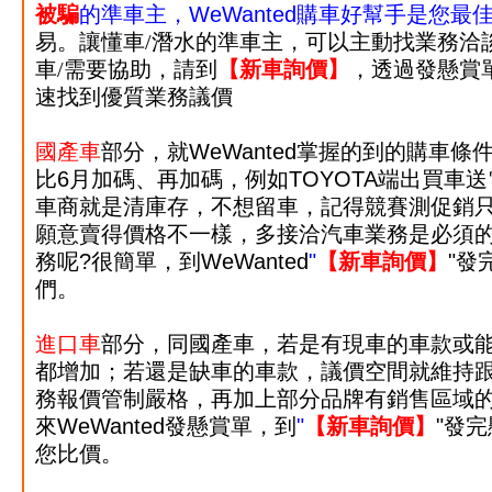
被騙
的準車主，WeWanted購車好幫手是您最
易。讓懂車/潛水的準車主，可以主動找業務洽
車/需要協助，請到
【
新車詢價
】
，透過發懸賞
速找到優質業務議價
國產車
部分，就WeWanted掌握的到的購車
比6月加碼、再加碼，例如TOYOTA端出買車送電視
車商就是清庫存，不想留車，記得競賽測促銷
願意賣得價格不一樣，多接洽汽車業務是必須
務呢?很簡單，到WeWanted
"
【
新車詢價
】
"發
們。
進口車
部分，同國產車，若是有現車的車款或能
都增加；若還是缺車的車款，議價空間就維持
務報價管制嚴格，再加上部分品牌有銷售區域
來WeWanted發
懸賞單，
到
"
【
新車詢價
】
"發
您比價。