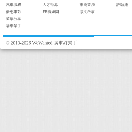
汽車服務
人才招募
推薦業務
許願池
優惠車款
FB粉絲團
徵文啟事
菜單分享
購車幫手
© 2013-2026 WeWanted 購車好幫手