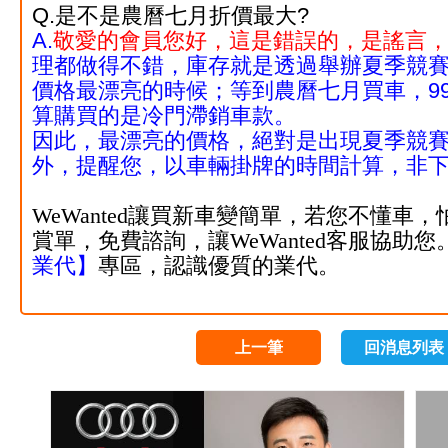
Q.是不是農曆七月折價最大?
A.
敬愛的會員您好，這是錯誤的，是謠言
理都做得不錯，庫存就是透過舉辦夏季競賽
價格最漂亮的時候；等到農曆七月買車，9
算購買的
是冷門滯銷車款。
因此，最漂亮的價格，絕對是出現夏季競賽
外，提醒您，以車輛掛牌的時間計算，非
WeWanted讓買新車變簡單，若您不懂車，
賞單，免費諮詢，
讓WeWanted客服協
業代
】
專區，認識優質的業代。
上一筆
回消息列表