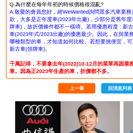
Q.為什麼在每年年初的時候價格很混亂?
A.敬愛的會員您好，經WeWanted詢問眾多汽車
款，大多
是正年度車(2023年出廠)
，少部分是舊年度車
牌車)
，故折價條件都不一樣唷。若用優惠程度 : 新
車(2023年式/2023出廠)的優惠最少。因此，在
哪種類型的車，才知道如何比較。若想要挑便宜，可以
新古車(領牌車)。
千萬記得，不要拿去年(2022)10-12月的菜單再跟
車。因為正2023年生產的車，折價都不多。
上一筆
回消息列表