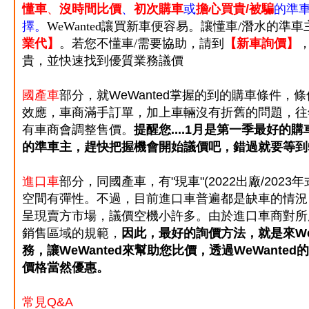
懂車
、
沒時間比價
、
初次購車
或
擔心買貴/被騙
的準車
擇。
WeWanted讓買新車便容易。讓懂車/潛水的
業代
】
。若您不懂車/需要協助，請到
【
新車詢價
】
貴，並快速找到優質業務議價
國產車
部分，就WeWanted掌握的到的購車條件，
效應，車商滿手訂單，加上車輛沒有折舊的問題，往
有車商會調整售價。
提醒您
....
1月是第一季最好的購
的準車主，趕快把握機會開始議價吧，
錯過就要等到
進口車
部分，同國產車，有"現車"(2022出廠/2023年
空間有彈性。不過，目前進口車普遍都是缺車的情況，
呈現賣方市場，議價空機小許多。由於進口車商對所
銷售區域的規範，
因此，最好的詢價方法，就是來WeW
務，讓WeWanted來幫助您比價，透過WeWant
價格當然優惠。
常見Q&A