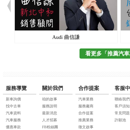
Audi 曲信謙
看更多「推薦汽車
服務導覽
關於我們
合作提案
客服
新車詢價
咱的故事
汽車業務
聯絡我們
找中古車
服務說明
服務廠商
客戶須知
汽車資料
最新消息
合作提案
常見問題
汽車服務
人才招募
推薦業務
許願池
優惠車款
FB粉絲團
徵文啟事