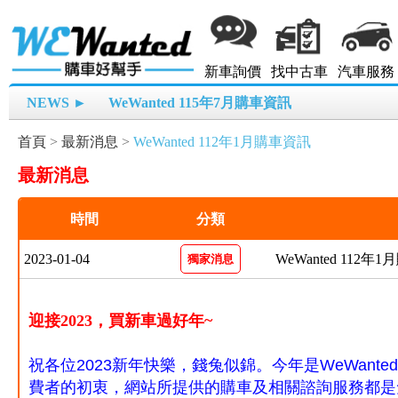
新車詢價
找中古車
汽車服務
NEWS ►
WeWanted 115年7月購車資訊
首頁
>
最新消息
>
WeWanted 112年1月購車資訊
最新消息
時間
分類
2023-01-04
WeWanted 112年
獨家消息
迎接2023，買新車過好年~
祝各位2023新年快樂，
錢兔似錦
。今年是WeWant
費者的初衷
，網站所提供的購車及相關諮詢服務都是