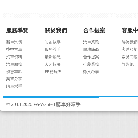
服務導覽
關於我們
合作提案
客服
新車詢價
咱的故事
汽車業務
聯絡我們
找中古車
服務說明
服務廠商
客戶須知
汽車資料
最新消息
合作提案
常見問題
汽車服務
人才招募
推薦業務
許願池
優惠車款
FB粉絲團
徵文啟事
菜單分享
購車幫手
© 2013-2026 WeWanted 購車好幫手