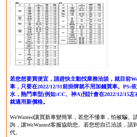
若您想要買便宜
，請趕快主動找業務洽談，就目前We
車，只要在2022/12/31前掛牌就不用加錢買車。PS
水，熱門車型(例如:CC、神A)預計會在2022/12
就適用新價格
。
WeWanted讓買新車變簡單，若您不懂車，怕被騙。
詢，
讓WeWanted客服協助您。若您想自己洽談，請
代。