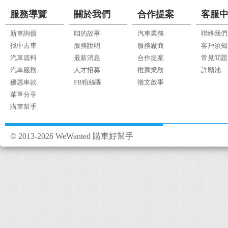
服務導覽
關於我們
合作提案
客服
新車詢價
咱的故事
汽車業務
聯絡我們
找中古車
服務說明
服務廠商
客戶須知
汽車資料
最新消息
合作提案
常見問題
汽車服務
人才招募
推薦業務
許願池
優惠車款
FB粉絲團
徵文啟事
菜單分享
購車幫手
© 2013-2026 WeWanted 購車好幫手