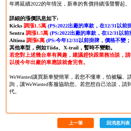
年將延續2022的年情況，新車的售價持續漲聲響起。
詳細的漲價訊息如下:
Kicks
調漲1.5萬
(PS:2022出廠的車款，在12/31以
Sentra
調漲1.5萬
(PS:2022出廠的車款，在12/31以
Altima
調漲6萬
(PS:今年12/31以前掛牌，價格不變；20
其他車型，例如Tiida、X-trail，暫時不變動。
若您對上述幾台車
有興趣，建議趕快跟業務洽談，請把握
以後今年出廠的車應該就會完售。
WeWanted讓買新車變簡單，若您不懂車，怕被騙。
詢，
讓WeWanted客服協助您。若您想自己洽談，請
代。
上一筆
回消息列表