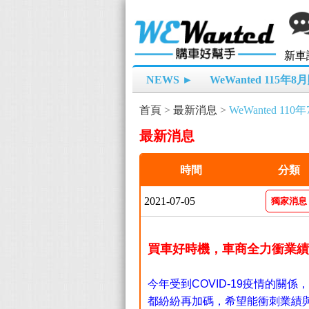
新車
NEWS ►
WeWanted 115年
首頁
>
最新消息
>
WeWanted 11
最新消息
時間
分類
2021-07-05
獨家消息
買車好時機，車商全力衝業績
今年受到COVID-19疫情的關
都紛紛再加碼，希望能衝刺業績