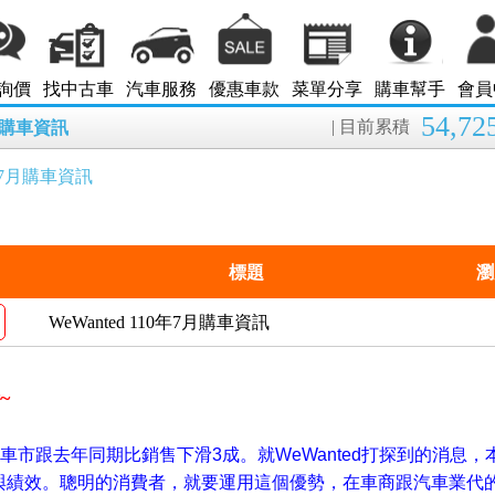
詢價
找中古車
汽車服務
優惠車款
菜單分享
購車幫手
會員
54,72
| 目前累積
8月購車資訊
0年7月購車資訊
標題
瀏
WeWanted 110年7月購車資訊
~
係，車市跟去年同期比銷售下滑3成。就WeWanted打探到的消息，
與績效。聰明的消費者，就要運用這個優勢，在車商跟汽車業代