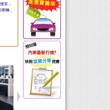
便宜，
的車輛，