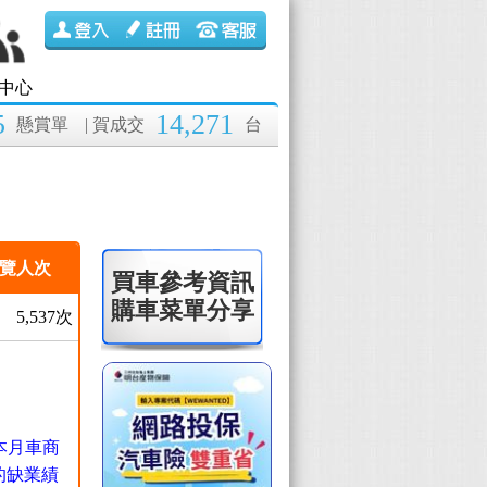
中心
5
14,271
懸賞單
| 賀成交
台
覽人次
買車參考資訊
購車菜單分享
5,537次
本月車商
的缺業績