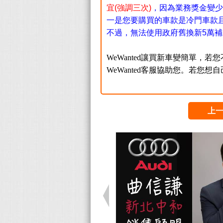
宜(強調三次)
，因為業務獎金變少
一是您要購買的車款是冷門車款
不過，無法使用政府舊換新5萬補
WeWanted讓買新車變簡單，若
WeWanted客服協助您。若您想
上