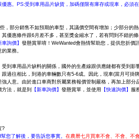
惠。PS:受到車用晶片缺貨，加碼僅限有庫存或現車，必須在202
一些，部分銷售不如預期的車型，其議價空間有增加；少部分的熱
，其優惠條件跟6月差不多，甚至獎金縮水了，若有問到不錯的條
新車詢價】
發懸賞單唷！
WeWanted會熱情幫助您，提供您折價
意的業務。
，受到車用晶片缺料的關係，國外的生產線跟供應鏈都有受到影
跟過往相比，到港的車輛數只有5-6成。因此，現車(當月可掛牌
差強人意
。由於進口車商對所屬業務報價管制嚴格，再加上部分
價方法，就是到
【新車詢價】
發懸賞單，並使用
【快速詢價】
服
?
ted幫您了解後，要告訴您事實。
在農曆七月買車不會、不會、不