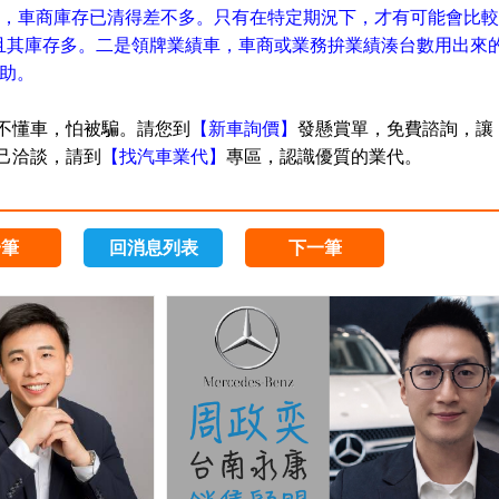
，車商庫存已清得差不多。只有在特定期況下，才有可能會比較
且其庫存多。二是領牌業績車，車商或業務拚業績湊台數用出來
助。
您不懂車，怕被騙。
請您到
【新車詢價】
發懸賞單，免費諮詢，
讓
自己洽談，請到
【
找汽車業代
】
專區，認識優質的業代。
一筆
回消息列表
下一筆