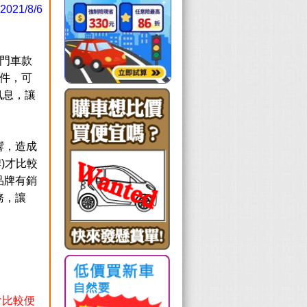
1/8/6
門車款
件，可
訊息，讓
響，造成
)才比較
品牌有銷
務，讓
會比較便