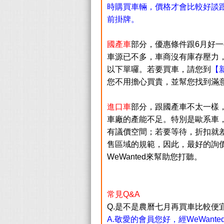
時購買車輛，價格才會比較好談跟優
前掛牌。
國產車
部分，優惠條件跟6月好
車源已不多，車商沒有庫存壓力
以下單囉
。若要買車，請您到
【
您不用擔心買貴，並幫您找到滿
進口車
部分，跟國產車不太一樣
車廠的產能不足。特別是歐系車，
有議價空間；若要等待，折扣就
售區域的規範，因此，最好的詢
WeWanted來幫助您打聽。
常見Q&A
Q.是不是農曆七月再買車比較便宜
A.敬愛的會員您好，經WeWan