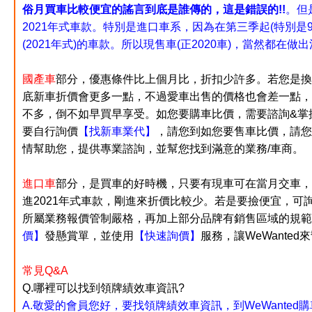
俗月買車比較便宜的謠言到底是誰傳的，這是錯誤的!!
。但
2021年式車款。特別是進口車系，因為在第三季起(特別是
(2021年式)的車款。所以現售車(正2020車)，當然都在
國產車
部分，優惠條件比上個月比，折扣少許多。若
您是換
底新車折價會更多一點，不過愛車出售的價格也會差一點，
不多，倒不如早買早享受。如您要購車比價，需要諮詢&掌
要自行詢價
【找新車業代】
，請您到如您要售車比價，請您
情幫助您，提供專業諮詢，並幫您找到滿意的業務/車商。
進口車
部分，是買車的好時機，只要有現車可在當月交車，
進2021年式車款，剛進來折價比較少。若是要撿便宜，可詢
所屬業務報價管制嚴格，再加上部分品牌有銷售區域的規範
價】
發懸賞單，並使用
【快速詢價】
服務，讓WeWante
常見Q&A
Q.哪裡可以找到領牌績效車資訊?
A.敬愛的會員您好，要找領牌績效車資訊，到WeWante