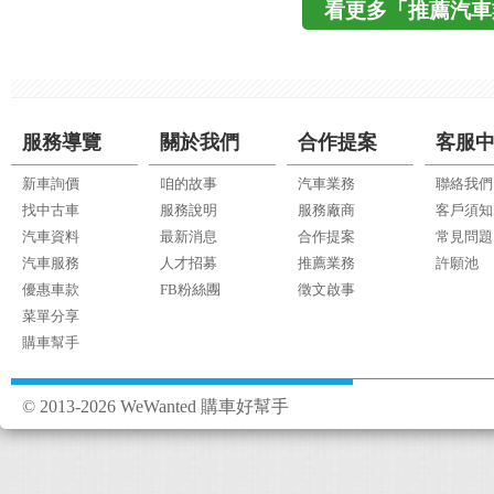
看更多「推薦汽車
服務導覽
關於我們
合作提案
客服
新車詢價
咱的故事
汽車業務
聯絡我們
找中古車
服務說明
服務廠商
客戶須知
汽車資料
最新消息
合作提案
常見問題
汽車服務
人才招募
推薦業務
許願池
優惠車款
FB粉絲團
徵文啟事
菜單分享
購車幫手
© 2013-2026 WeWanted 購車好幫手