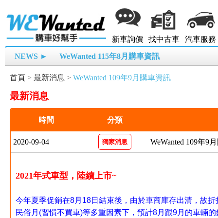
新車詢價
找中古車
汽車服務
NEWS ►
WeWanted 115年8月購車資訊
首頁
>
最新消息
>
WeWanted 109年9月購車資訊
最新消息
時間
分類
2020-09-04
WeWanted 109年
獨家消息
2021年式車型，陸續上市~
今年
夏季促銷
在8月18日結束後，由於車商庫存出清，故折
民俗月(習慣不買車)等多重因素下，預計8月跟9月的車輛