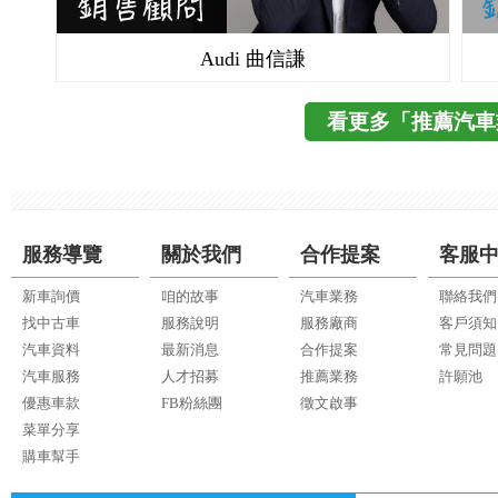
Audi 曲信謙
看更多「推薦汽車
服務導覽
關於我們
合作提案
客服
新車詢價
咱的故事
汽車業務
聯絡我們
找中古車
服務說明
服務廠商
客戶須知
汽車資料
最新消息
合作提案
常見問題
汽車服務
人才招募
推薦業務
許願池
優惠車款
FB粉絲團
徵文啟事
菜單分享
購車幫手