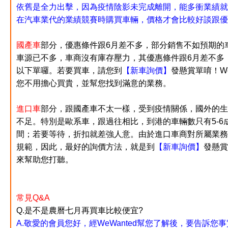
依舊是全力出擊，因為疫情陰影未完成離開，能多衝業績就
在汽車業代的業績競賽時購買車輛，價格才會比較好談跟優
國產車
部分，優惠條件跟6月差不多，部分銷售不如預期的
車源已不多，車商沒有庫存壓力，其優惠條件跟6月差不多
以下單囉
。若要買車，請您到
【新車詢價】
發懸賞單唷！
W
您不用擔心買貴，並幫您找到滿意的業務。
進口車
部分，跟國產車不太一樣，受到疫情關係，國外的生
不足。特別是歐系車，跟過往相比，到港的車輛數只有5-6
間；若要等待，折扣就差強人意
。由於進口車商對所屬業務
規範，因此，最好的詢價方法，就是到
【新車詢價】
發懸賞
來幫助您打聽。
常見Q&A
Q.是不是農曆七月再買車比較便宜?
A.敬愛的會員您好，經WeWanted幫您了解後，要告訴您