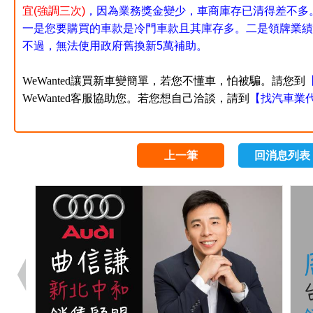
宜(強調三次)
，因為業務獎金變少，車商庫存已清得差不多
一是您要購買的車款是冷門車款且其庫存多。二是領牌業績
不過，無法使用政府舊換新5萬補助。
WeWanted讓買新車變簡單，若您不懂車，怕被騙。
請您到
WeWanted客服協助您。若您想自己洽談，請到
【
找汽車業
上一筆
回消息列表