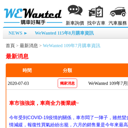
新車詢價
找中古車
汽車服務
NEWS ►
WeWanted 115年8月購車資訊
首頁
>
最新消息
>
WeWanted 109年7月購車資訊
最新消息
時間
分類
2020-07-03
WeWanted 109年
獨家消息
車市強強滾，車商全力衝業績~
今年受到COVID-19疫情的關係，車市悶了一陣子，雖
情減緩，報復性買氣紛紛出籠，六月的銷售量是今年來最高。