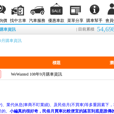
詢價
找中古車
汽車服務
優惠車款
菜單分享
購車幫手
會員
54,69
| 目前累積
8月購車資訊
08年9月購車資訊
標題
瀏
WeWanted 108年9月購車資訊
)、業代休息(車商不盯業績)、及民俗月(不買車)等多重因素下
差的。
小編真的很好奇，
民俗月買車比較便宜的謠言到底是誰傳