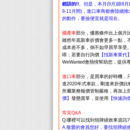
錯誤的!!
。但是，本月(9月)跟
9-11月間)，進口車商都會陸續推
的動作，要撿便宜就是現在。
國產車
部分，優惠條件比上個月
雖然年底新車折價會更多一點，
成本差不多，倒不如早買早享受
唷；若要自行詢價
【找新車業代
WeWanted會熱情幫助您，提
進口車
部分，是買車的好時機，
進2020年式車款，剛進來折價
所屬業務報價管制嚴格，再加上
價】
發懸賞單，並使用
【快速詢
常見Q&A
Q.哪裡可以找到領牌績效車資訊?
A.敬愛的會員您好，要找領牌績效