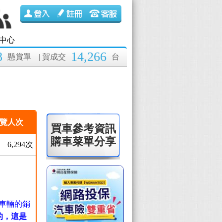
中心
8
14,266
懸賞單
| 賀成交
台
覽人次
買車參考資訊
購車菜單分享
6,294次
，車輛的銷
的，這是