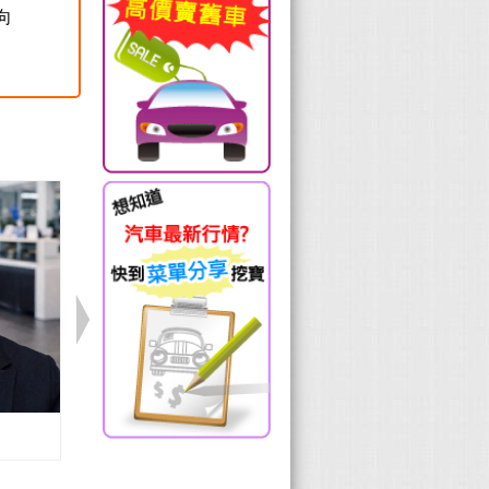
向
Volvo 楊曦