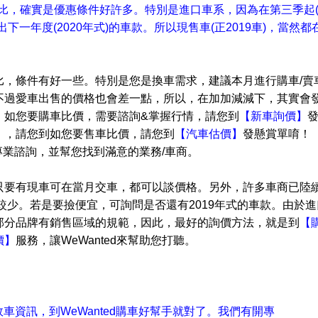
8月比，確實是優惠條件好許多。特別是進口車系，因為在第三季起
出下一年度(2020年式)的車款。所以現售車(正2019車)，當然
比，條件有好一些。特別是
您是換車需求，建議本月進行購車/賣
不過愛車出售的價格也會差一點，所以，在加加減減下，其實會
。如您要購車比價，需要諮詢&掌握行情，請您到
【新車詢價】
】
，請您到如您要售車比價，請您到
【汽車估價】
發懸賞單唷！
供專業諮詢，並幫您找到滿意的業務/車商。
只要有現車可在當月交車，都可以談價格。另外，許多車商已陸
比較少。若是要撿便宜，可詢問是否還有2019年式的車款。由於
進
部分品牌有銷售區域的規範，因此，最好的詢價方法，就是到
【
價】
服務，讓WeWanted來幫助您打聽。
車資訊，到WeWanted購車好幫手就對了。我們有開專