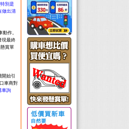
(特別是
都在做出清
車動作。
發現最終
發懸賞單
續開始引
口車商對
購車詢