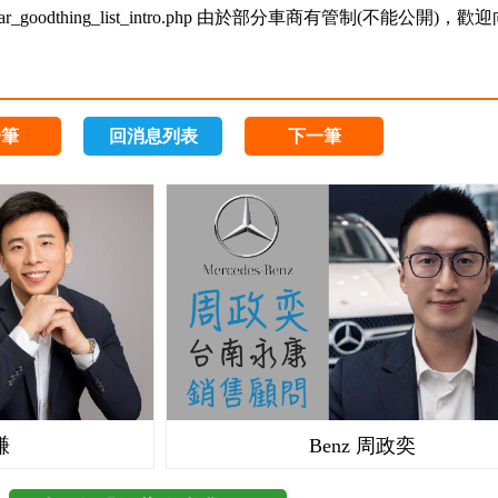
r_goodthing_list_intro.php
由於部分車商有管制(不能公開)，歡迎
一筆
回消息列表
下一筆
謙
Benz 周政奕