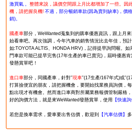
激買氣 。
整體來說
，議價空間跟上月比都增加了一些。因此
機，請把握良機!
不過，部分暢銷車款(因為賣到缺車)，價
銷)。
國產車
部分，WeWanted蒐集到的購車優惠資訊，跟上月
始看車吧。
再次強調，今年汽車的銷售情況比去年佳，預計
如:TOYOTA ALTIS、HONDA HRV)，記得提早詢
門車款可能已提早完售(17年生產的車已賣完)，屆時優惠
發懸賞單吧！
進口車
部分，同國產車，針對"
現車
"(17生產/167年式)或
"(
打算撿便宜的朋友，請把握機會，要開始找業務員詢價，每
點出現才有機會。然而進口車商對所屬業務報價管制嚴格，
好的詢價方法，就是來WeWanted發
懸賞單，使用
【快速詢
若您是換車需求，愛車要出售估價，歡迎到
【汽車估價】
多