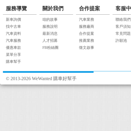
服務導覽
關於我們
合作提案
客服
新車詢價
咱的故事
汽車業務
聯絡我們
找中古車
服務說明
服務廠商
客戶須知
汽車資料
最新消息
合作提案
常見問題
汽車服務
人才招募
推薦業務
許願池
優惠車款
FB粉絲團
徵文啟事
菜單分享
購車幫手
© 2013-2026 WeWanted 購車好幫手