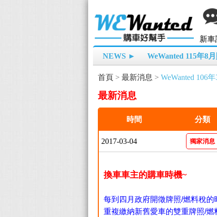
新車
NEWS ►
WeWanted 115年
首頁
>
最新消息
>
WeWanted 1
最新消息
時間
分類
2017-03-04
獨家消息
換車車主的購車時機~
每到四月政府開徵牌照/燃料稅
重複繳納新舊愛車的雙重
牌照/