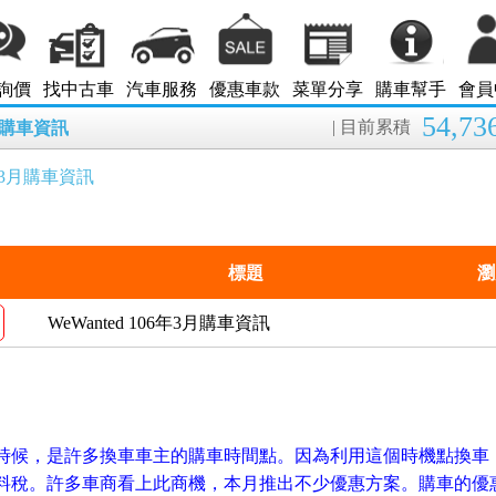
詢價
找中古車
汽車服務
優惠車款
菜單分享
購車幫手
會員
54,73
| 目前累積
8月購車資訊
06年3月購車資訊
標題
瀏
WeWanted 106年3月購車資訊
的時候，是許多換車車主的購車時間點。因為利用這個時機點換車
燃料稅。許多
車商看上此商機，本月推出不少優惠方案。購車的優