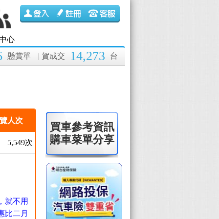
中心
6
14,273
懸賞單
| 賀成交
台
覽人次
買車參考資訊
購車菜單分享
5,549次
，就不用
惠比二月