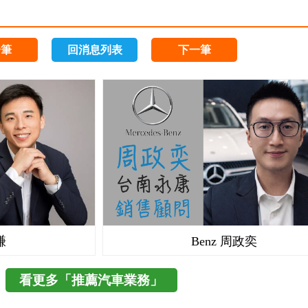
一筆
回消息列表
下一筆
謙
Benz 周政奕
看更多「推薦汽車業務」