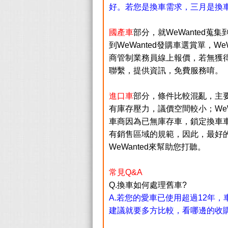
好。若您是換車需求，三月是換
國產車
部分，就WeWanted
到WeWanted發購車選賞單，
商管制業務員線上報價，若無獲
聯繫，提供資訊，免費服務唷。
進口車
部分，條件比較混亂，主要是
有庫存壓力，議價空間較小；WeW
車商因為已無庫存車，鎖定換車
有銷售區域的規範，因此，最好的
WeWanted來幫助您打聽。
常見Q&A
Q.換車如何處理舊車
?
A.若您的愛車已使用超過12年
建議就要多方比較，看哪邊的收購行