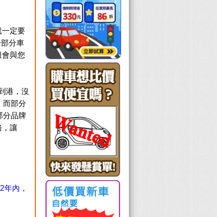
就一定要
於部分車
客服會與您
剛到港，沒
，而部分
部分品牌
務，讓
2年內，