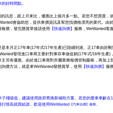
車的好時間點。
蒐集到的訊息，跟上月來比，優惠比上個月多一點。若您不想買貴，
WeWanted會協助您，提供車價資訊及幫您找價格漂亮的業代。由
得報價，發完懸賞單後請使用
【快速詢價】
服務，WeWanted
本月正17年車(17年式/17年生產)已陸續到港。正17車由於
anted發現進口車商主要針對庫存車做促銷(17年式/16年生產)
車主另有優惠
。由於進口車商對所屬業務報價管制嚴格，再加上
詢價方法，就是來WeWanted發懸賞單，使用
【快速詢價】
服
，車子殘值低，建議使用政府舊換新補助方案。若您的愛車車齡在1
情高就買給誰。歡迎使用WeWanted
【汽車估價】服務。