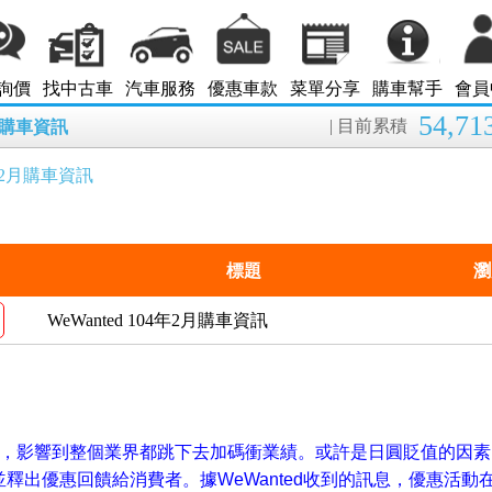
詢價
找中古車
汽車服務
優惠車款
菜單分享
購車幫手
會員
54,71
| 目前累積
8月購車資訊
04年2月購車資訊
標題
瀏
WeWanted 104年2月購車資訊
銷，影響到整個業界都跳下去加碼衝業績。或許是日圓貶值的因素
釋出優惠回饋給消費者。據WeWanted收到的訊息，優惠活動