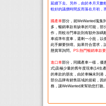
延續下去。另外，由於本月天數較
較好的議價時間反而落在月初，
國產車
部分，就WeWanted
多，暢銷車款有缺車的可能，部分車
作，而較冷門車款則有額外加碼
車或準年度車，還剩一小批，以
此手腳要快唷。如果符合需求，
懸賞單詢問。
PS:熱門暢銷車款
進口車
部分，同國產車一樣，優惠
式)
及極少量的舊年度現車(14生
的車款的朋友，由於車輛未到港
部分品牌有銷售區域的規範，因此
務，讓WeWanted來幫助您打聽