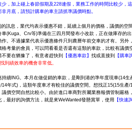
少，加上碰上春節假期及228連假，業務工作的時間比較少，
而非月底，請預計購車的車主請抓準議價時點。
蒐集到的訊息，業代均表示優惠不錯，延續上個月的價格，議價的空
(Kuga、Crv等)準備在三四月間發布小改款，正在做庫存的
動作。不過據業代表示優惠條件只到農曆年前交車的才有。另外
價格考量的會員，可以問看看是否還有這類的車款，比較有議價
請不要在猶豫了，有意者趕快到
【優惠車款】
找或直接到
【購車
要找到績效車的機會非常低。
持續ING。本月在做促銷的車款，是剛到港的準年度現車
(14生
產/14年式)，這類年度車才有較佳的議價空間。
想找正15(15生產/
，議價空間自然比較小
。由於進口車商對所屬業務報價管制嚴格
，最好的詢價方法，就是來WeWanted發懸賞單，使用
【快速
。