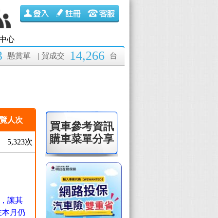
中心
3
14,266
懸賞單
| 賀成交
台
覽人次
買車參考資訊
購車菜單分享
5,323次
，讓其
在本月仍