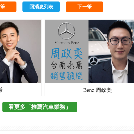
一筆
回消息列表
下一筆
謙
Benz 周政奕
看更多「推薦汽車業務」