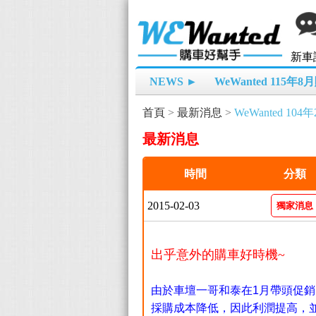
新車
NEWS ►
WeWanted 115年
首頁
>
最新消息
>
WeWanted 1
最新消息
時間
分類
2015-02-03
獨家消息
出乎意外的購車好時機~
由於車壇一哥和泰在1月帶頭促
採購成本降低，因此利潤提高，並