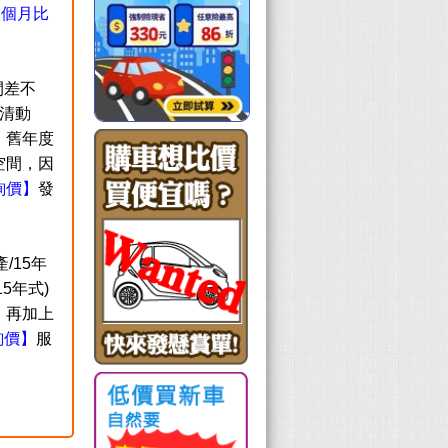
這個月比
間差不
出清動
，舊年度
空間，因
詢價】
發
產/15年
15年式)
，再加上
詢價】
服