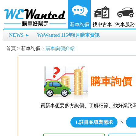
新車詢價
找中古車
汽車服務
NEWS ►
WeWanted 115年8月購車資訊
首頁
>
新車詢價
>
購車詢價介紹
購車詢價
買新車想要多方詢價、了解細節、找好業務
1.註冊並填寫需求
>