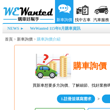
新車詢價
找中古車
汽車服務
NEWS ►
WeWanted 115年8月購車資訊
首頁
>
新車詢價
>
購車詢價介紹
購車詢價
買新車想要多方詢價、了解細節、找好業務
1.註冊並填寫需求
>