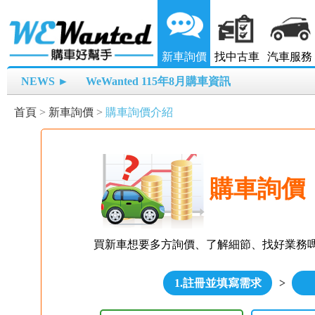
新車詢價
找中古車
汽車服務
NEWS ►
WeWanted 115年8月購車資訊
首頁
>
新車詢價
>
購車詢價介紹
購車詢價
買新車想要多方詢價、了解細節、找好業務
1.註冊並填寫需求
>