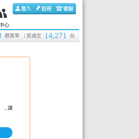
中心
3
14,271
懸賞單
| 賀成交
台
】
，讓
價