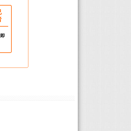
已
者
立即
！