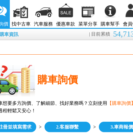
詢價
找中古車
汽車服務
優惠車款
菜單分享
購車幫手
會員
54,71
| 目前累積
8月購車資訊
購車詢價
車想要多方詢價、了解細節、找好業務嗎？立刻使用
【購車詢價
過程輕鬆又安心！
.註冊並填寫需求
>
2.客服聯繫
>
3.車商報