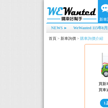
新車
NEWS ►
WeWanted 115年
首頁
>
新車詢價
>
購車詢價介紹
買新
買車
1