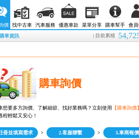
詢價
找中古車
汽車服務
優惠車款
菜單分享
購車幫手
會員
54,72
| 目前累積
8月購車資訊
購車詢價
車想要多方詢價、了解細節、找好業務嗎？立刻使用
【購車詢價
過程輕鬆又安心！
.註冊並填寫需求
>
2.客服聯繫
>
3.車商報