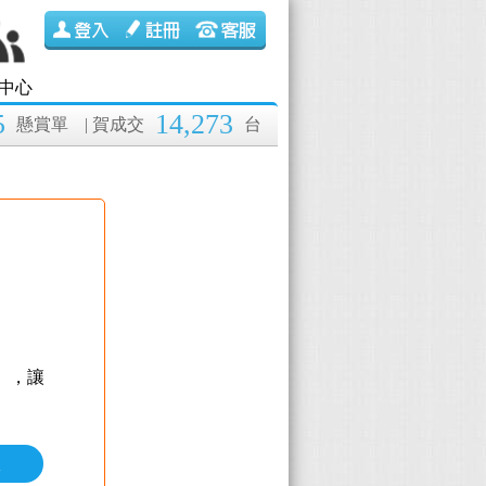
中心
5
14,273
懸賞單
| 賀成交
台
】
，讓
價