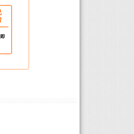
已
者
立即
！