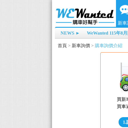
新車
NEWS ►
WeWanted 115年
首頁
>
新車詢價
>
購車詢價介紹
買新
買車
1