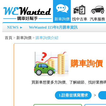
新車詢價
找中古車
汽車服務
NEWS ►
WeWanted 115年8月購車資訊
首頁
>
新車詢價
>
購車詢價介紹
購車詢價
買新車想要多方詢價、了解細節、找好業務
1.註冊並填寫需求
>