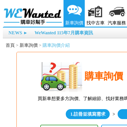
新車詢價
找中古車
汽車服務
NEWS ►
WeWanted 115年7月購車資訊
首頁
>
新車詢價
>
購車詢價介紹
購車詢價
買新車想要多方詢價、了解細節、找好業務
1.註冊並填寫需求
>