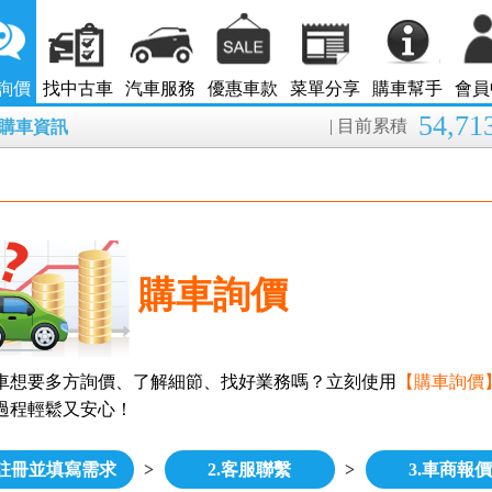
詢價
找中古車
汽車服務
優惠車款
菜單分享
購車幫手
會員
54,71
| 目前累積
8月購車資訊
購車詢價
車想要多方詢價、了解細節、找好業務嗎？立刻使用
【購車詢價
過程輕鬆又安心！
.註冊並填寫需求
>
2.客服聯繫
>
3.車商報