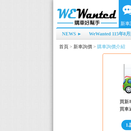
新車
NEWS ►
WeWanted 115年
首頁
>
新車詢價
>
購車詢價介紹
買新
買車
1