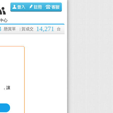
中心
3
14,271
懸賞單
| 賀成交
台
】
，讓
價