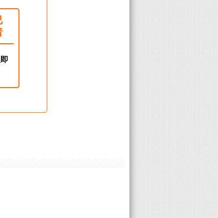
已
者
立即
！