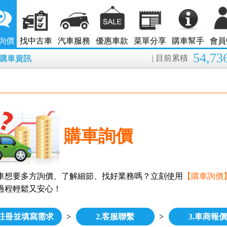
詢價
找中古車
汽車服務
優惠車款
菜單分享
購車幫手
會員
54,73
| 目前累積
8月購車資訊
購車詢價
車想要多方詢價、了解細節、找好業務嗎？立刻使用
【購車詢價
過程輕鬆又安心！
.註冊並填寫需求
>
2.客服聯繫
>
3.車商報