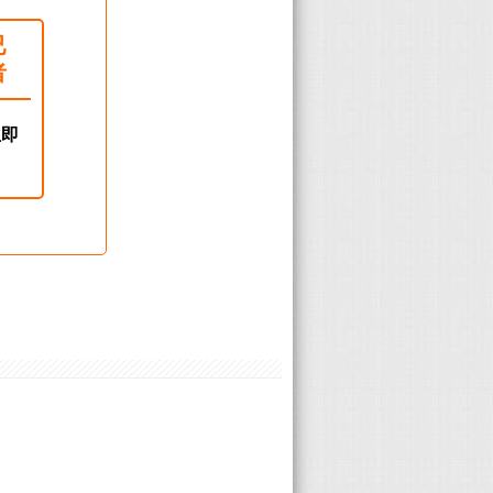
已
者
立即
！