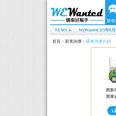
新車
NEWS ►
WeWanted 115年
首頁
>
新車詢價
>
購車詢價介紹
買新
買車
1