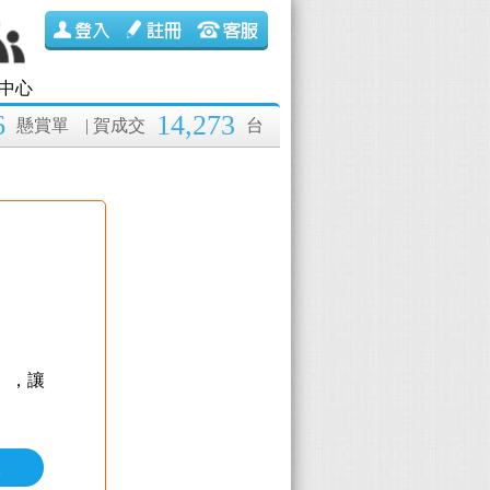
中心
6
14,273
懸賞單
| 賀成交
台
】
，讓
價