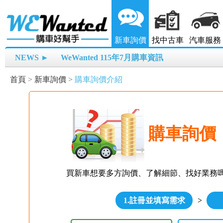
新車詢價
找中古車
汽車服務
NEWS ►
WeWanted 115年7月購車資訊
首頁
>
新車詢價
>
購車詢價介紹
購車詢價
買新車想要多方詢價、了解細節、找好業務
1.註冊並填寫需求
>