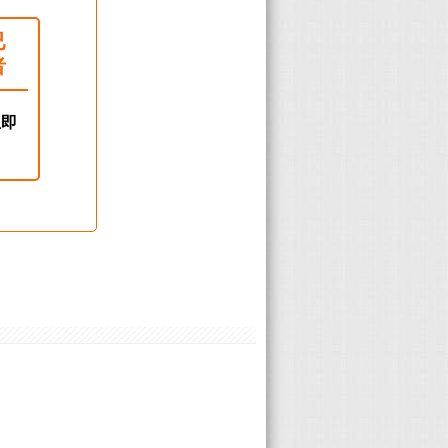
已
者
立即
！