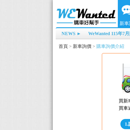
新車
NEWS ►
WeWanted 115年
首頁
>
新車詢價
>
購車詢價介紹
買新
買車
1