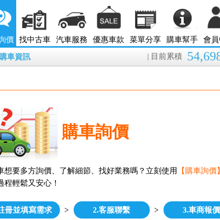
詢價
找中古車
汽車服務
優惠車款
菜單分享
購車幫手
會員
54,69
| 目前累積
7月購車資訊
購車詢價
車想要多方詢價、了解細節、找好業務嗎？立刻使用
【購車詢價
過程輕鬆又安心！
.註冊並填寫需求
>
2.客服聯繫
>
3.車商報