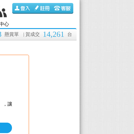
中心
8
14,261
懸賞單
| 賀成交
台
】
，讓
價