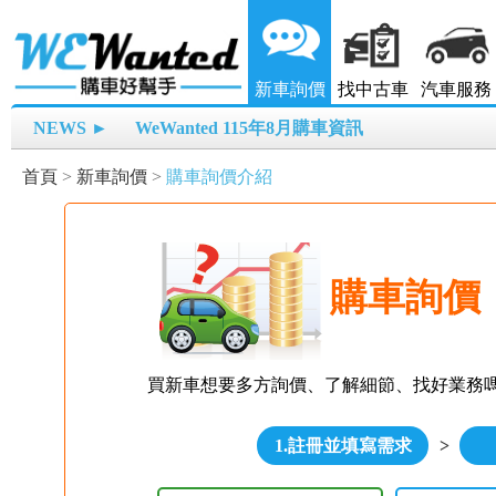
新車詢價
找中古車
汽車服務
NEWS ►
WeWanted 115年8月購車資訊
首頁
>
新車詢價
>
購車詢價介紹
購車詢價
買新車想要多方詢價、了解細節、找好業務
1.註冊並填寫需求
>