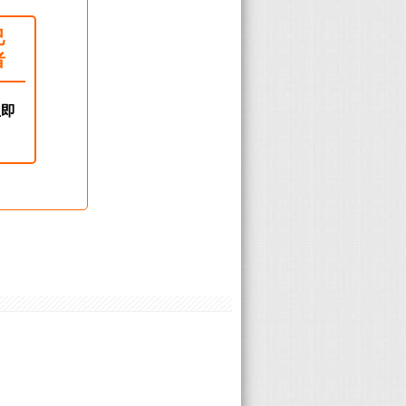
已
者
立即
！