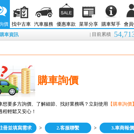
詢價
找中古車
汽車服務
優惠車款
菜單分享
購車幫手
會員
54,71
| 目前累積
8月購車資訊
購車詢價
車想要多方詢價、了解細節、找好業務嗎？立刻使用
【購車詢價
過程輕鬆又安心！
.註冊並填寫需求
>
2.客服聯繫
>
3.車商報