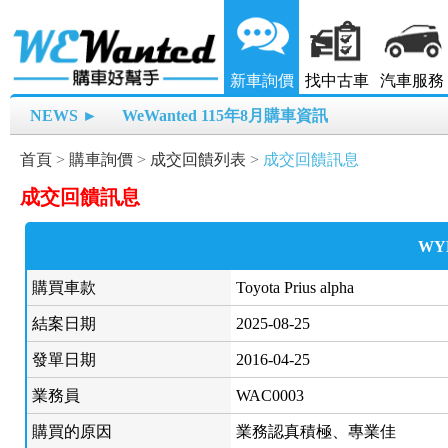
新車詢價
找中古車
汽車服務
NEWS ►
WeWanted 115年8月購車資訊
首頁
>
購車詢價
>
成交回饋列表
>
成交回饋訊息
成交回饋訊息
WY
購買車款
Toyota Prius alpha
結案日期
2025-08-25
發單日期
2016-04-25
業務員
WAC0003
購買的原因
業務認真積極、專業佳