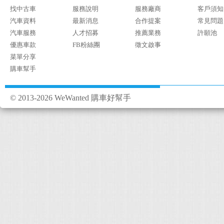
找中古車
服務說明
服務廠商
客戶須知
汽車資料
最新消息
合作提案
常見問題
汽車服務
人才招募
推薦業務
許願池
優惠車款
FB粉絲團
徵文啟事
菜單分享
購車幫手
© 2013-2026 WeWanted 購車好幫手