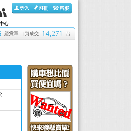
中心
5
14,271
懸賞單
| 賀成交
台
務