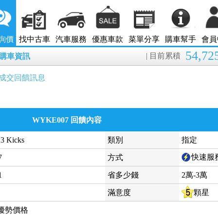
詢價
找中古車
汽車服務
優惠車款
菜單分享
購車幫手
會員
54,72
| 目前累積
8月購車資訊
成交回饋訊息
WYKE007 回饋內容
23 Kicks
類別
指定
快速服
7
方式
1
省多少錢
2萬-3萬
滿意度
顆星
優勢價格