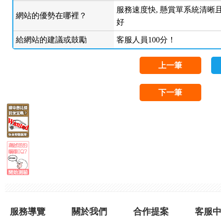
服務速度快, 懸賞單系統清晰且
網站的優勢在哪裡？
好
給網站的建議或鼓勵
客服人員100分！
上一筆
下一筆
服務導覽
關於我們
合作提案
客服