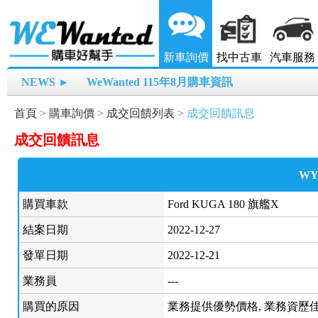
新車詢價
找中古車
汽車服務
NEWS ►
WeWanted 115年8月購車資訊
首頁
>
購車詢價
>
成交回饋列表
>
成交回饋訊息
成交回饋訊息
WY
購買車款
Ford KUGA 180 旗艦X
結案日期
2022-12-27
發單日期
2022-12-21
業務員
---
購買的原因
業務提供優勢價格, 業務資歷