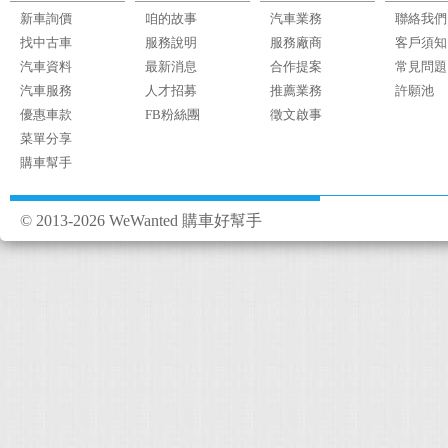
新車詢價
咱的故事
汽車業務
聯絡我們
找中古車
服務說明
服務廠商
客戶須知
汽車資料
最新消息
合作提案
常見問題
汽車服務
人才招募
推薦業務
許願池
優惠車款
FB粉絲團
徵文啟事
菜單分享
購車幫手
© 2013-2026 WeWanted 購車好幫手