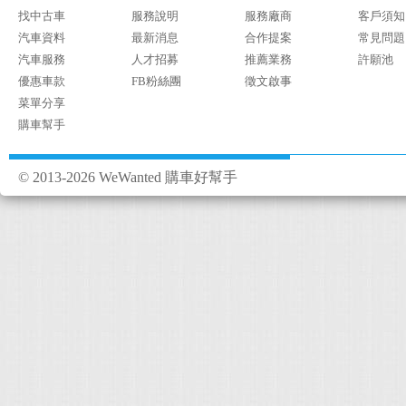
找中古車
服務說明
服務廠商
客戶須知
汽車資料
最新消息
合作提案
常見問題
汽車服務
人才招募
推薦業務
許願池
優惠車款
FB粉絲團
徵文啟事
菜單分享
購車幫手
© 2013-2026 WeWanted 購車好幫手