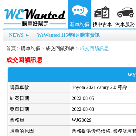
新車詢價
找中古車
汽車服務
NEWS ►
WeWanted 115年8月購車資訊
首頁
>
購車詢價
>
成交回饋列表
>
成交回饋訊息
成交回饋訊息
WY
購買車款
Toyota 2021 camry 2.0 尊爵
結案日期
2022-08-05
發單日期
2022-08-03
業務員
WJG0029
購買的原因
業務提供優勢價格, 業務認真