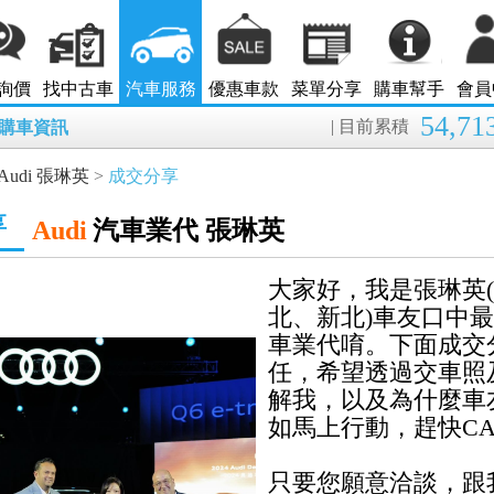
詢價
找中古車
汽車服務
優惠車款
菜單分享
購車幫手
會員
54,71
| 目前累積
8月購車資訊
Audi 張琳英
>
成交分享
享
Audi
汽車業代 張琳英
大家好，我是張琳英(小
北、新北)車友口中
車業代唷。下面成交
任，希望透過交車照
解我，以及為什麼車
如馬上行動，趕快CA
只要您願意洽談，跟我說