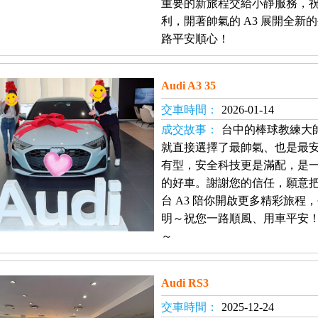
重要的新旅程交給小靜服務，
利，開著帥氣的 A3 展開全
路平安順心！
Audi A3 35
交車時間：
2026-01-14
成交故事：
台中的棒球教練大
就直接選擇了最帥氣、也是最安全的
有型，安全科技更是滿配，是
的好車。謝謝您的信任，願意
台 A3 陪你開啟更多精彩旅
明～祝您一路順風、用車平安
～
Audi RS3
交車時間：
2025-12-24