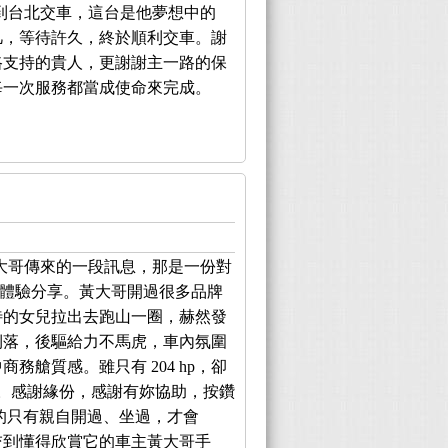
到台北交車，這台是他夢想中的
非凡，等待許久，終於順利交車。謝
路支持的貴人，更謝謝主一路的保
每一次服務都當成使命來完成。
大哥傳來的一段訊息，那是一份對
畫面的體驗分享。黃大哥開過很多品牌
待的女兒拉出去跑山一圈，赫然發
俐落，後驅給力不馬虎，車內氛圍
務艙質感。雖只有 204 hp，卻
很讚。感謝緣份，感謝有妳協助，按鑽
，真的只有親自開過、坐過，才會
交到懂得欣賞它的車主黃大哥手