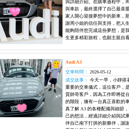
與詳細介紹。在購車過程中，
與車款，最終選擇了自己最喜愛的
家人開心迎接夢想中的新車，
謝周小姐的信任與支持，把人
能夠陪伴您完成這份夢想，是
生更多精彩旅程，也願主親自
Audi A3
交車時間：
2026-05-12
成交故事：
今天一早，小靜搭
重要的交車儀式，這位客戶，是
質帥哥客戶，因為工作即將從
的階段，擁有一台真正喜歡的
真了解 A3 的各種配備與細
己的想法，經過詳細介紹與試乘後，
伴自己南下打拼的新夥伴，謝