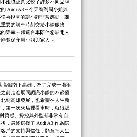
周小姐也認真比較了許多不同品牌
 Audi A3～今天看到周小姐與
那份喜悅真的讓小靜非常感動，謝
生重要的購車時刻交給小靜服務，
我的榮幸～願這台車陪伴您展開人
看顧並保守周小姐與家人～
著高鐵南下高雄，為了完成一場很
之前走進展間認識小靜的27歲優
台北到高雄發展，也希望在人生新
車，第一次來店裡看車時，就很認
節，對質感、操控與外型都非常有自
最終選擇了 Audi A3 作為陪
謝客戶的支持與信任，願意把人生