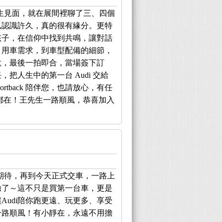
生見面，就在展間裡聊了三、四個
已認識許久，真的很有緣分。更特
孩子，在信仰中找到共鳴，讓對話
、用車需求，到車型配備的細節，
說，最後一拍即合，當場簽下訂
把人生中的第一台 Audi 交給
ortback 陪伴您，也請放心，有任
遠都在！王先生一路順風，恭喜加入
期待，再到今天正式交車，一路上
驗了～這不只是買第一台車，更是
Audi陪你跑更遠、玩更多、享受
一路順風！有小靜在，永遠不用擔