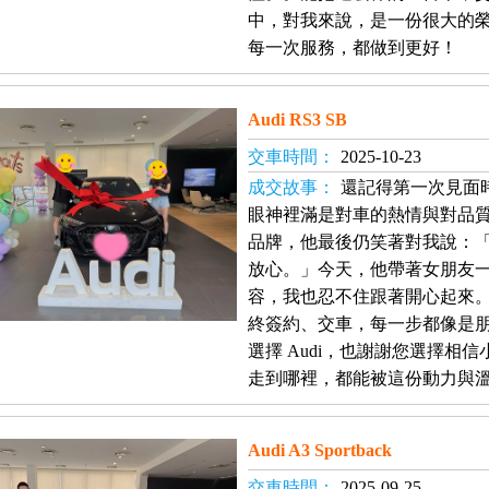
中，對我來說，是一份很大的
每一次服務，都做到更好！
Audi RS3 SB
交車時間：
2025-10-23
成交故事：
還記得第一次見面
眼神裡滿是對車的熱情與對品
品牌，他最後仍笑著對我說：「還
放心。」今天，他帶著女朋友
容，我也忍不住跟著開心起來
終簽約、交車，每一步都像是
選擇 Audi，也謝謝您選擇相
走到哪裡，都能被這份動力與
Audi A3 Sportback
交車時間：
2025-09-25