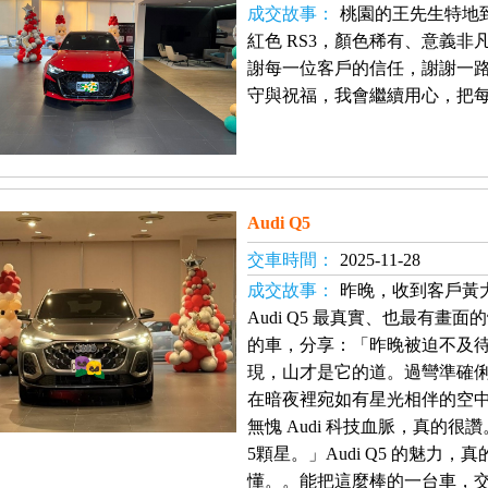
成交故事：
桃園的王先生特地
紅色 RS3，顏色稀有、意義
謝每一位客戶的信任，謝謝一
守與祝福，我會繼續用心，把
Audi Q5
交車時間：
2025-11-28
成交故事：
昨晚，收到客戶黃
Audi Q5 最真實、也最有
的車，分享：「昨晚被迫不及
現，山才是它的道。過彎準確
在暗夜裡宛如有星光相伴的空中商
無愧 Audi 科技血脈，真的
5顆星。」Audi Q5 的魅力
懂。。能把這麼棒的一台車，