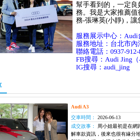
幫手看到的，一定良
務。我是大家推薦值得
務-張琳英(小靜)，
服務展示中心：Aud
服務地址：台北市內湖
聯絡電話：0937-912-
FB搜尋：Audi Jin
IG搜尋：audi_jing
享
Audi A3
交車時間：
2026-06-13
成交故事：
周小姐最初是在網
解車款資訊，後來也很有緣分