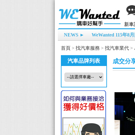
新車
NEWS ►
WeWanted 115年
首頁
>
找汽車服務
>
找汽車業代
>
汽車品牌列表
成交分