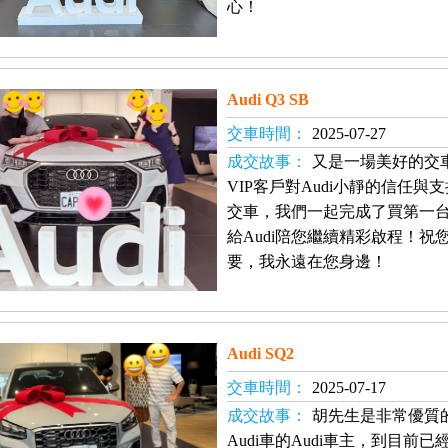
心！
Audi Q3 SB
交車時間：
2025-07-27
成交故事：
又是一場美好的交
VIP客戶對Audi小靜的信任
交車，我們一起完成了買第一
給Audi陪您繼續精彩啟程！
要，我永遠在您身邊！
Audi SQ2
交車時間：
2025-07-17
成交故事：
胡先生是非常優質
Audi車的Audi車主，到目前