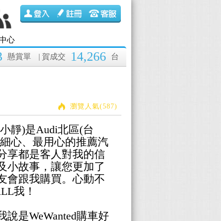
中心
3
14,266
懸賞單
| 賀成交
台
瀏覽人氣(587)
靜)是Audi北區(台
最細心、最用心的推薦汽
分享都是客人對我的信
及小故事，讓您更加了
友會跟我購買。心動不
LL我！
是WeWanted購車好