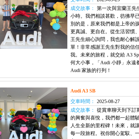
成交故事：
第一次與宜蘭王先
小時。我們相談甚歡，彷彿早
別的是，原來我們都是上帝的
更真誠、更自在。從生活習慣
王先生細心詢問，我也耐心解
單！非常感謝王先生對我的信任，
我。未來的旅程，就交給 A3 Sp
何大小事，「Audi 小靜」永
Audi 家族的行列！
Audi A3 SB
交車時間：
2025-08-27
成交故事：
從賞車聊天到下訂
的興奮與喜悅，我們都一起體
人生全新的里程碑！未來，就讓
每一段旅程。祝你開心駕馭、