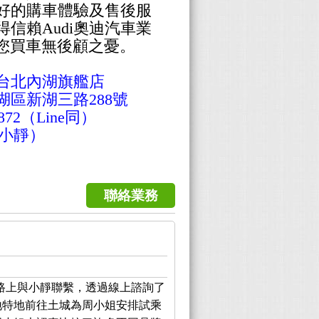
好的購車體驗及售後服
信賴Audi奧迪汽車業
讓您買車無後顧之憂。
i台北內湖旗艦店
區新湖三路288號
872（Line同）
g（小靜）
聯絡業務
路上與小靜聯繫，透過線上諮詢了
地特地前往土城為周小姐安排試乘