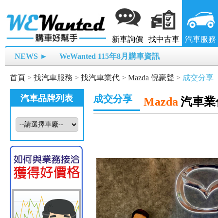
新車詢價
找中古車
汽車服務
NEWS ►
WeWanted 115年8月購車資訊
首頁
>
找汽車服務
>
找汽車業代
>
Mazda 倪豪聲
>
成交分享
汽車品牌列表
成交分享
Mazda
汽車業