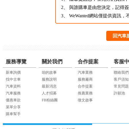
2、
與誰購車是由您決定，記得
3、
WeWanted網站僅提供資
回汽車
服務導覽
關於我們
合作提案
客服
新車詢價
咱的故事
汽車業務
聯絡我們
找中古車
服務說明
服務廠商
客戶須知
汽車資料
最新消息
合作提案
常見問題
汽車服務
人才招募
推薦業務
許願池
優惠車款
FB粉絲團
徵文啟事
菜單分享
購車幫手