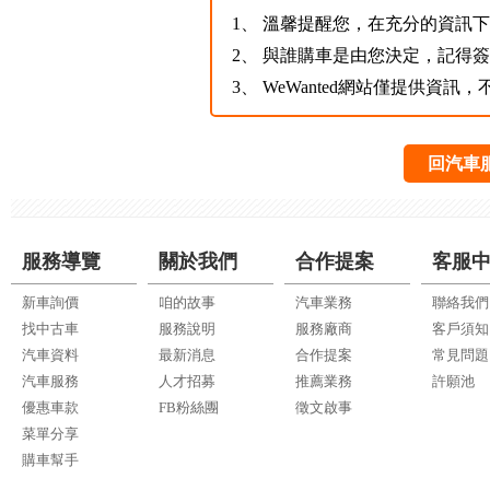
1、
溫馨提醒您，在充分的資訊下，
2、
與誰購車是由您決定，記得
3、
WeWanted網站僅提供資
回汽車
服務導覽
關於我們
合作提案
客服
新車詢價
咱的故事
汽車業務
聯絡我們
找中古車
服務說明
服務廠商
客戶須知
汽車資料
最新消息
合作提案
常見問題
汽車服務
人才招募
推薦業務
許願池
優惠車款
FB粉絲團
徵文啟事
菜單分享
購車幫手