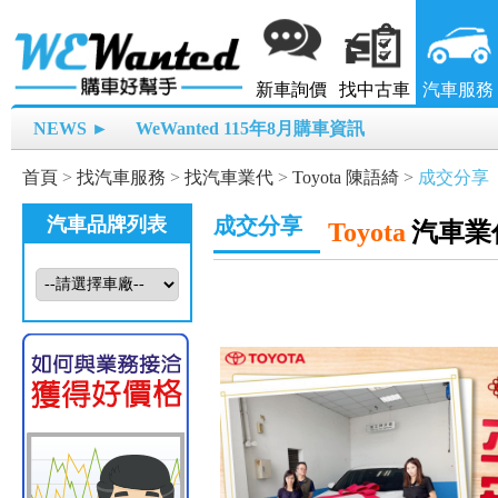
新車詢價
找中古車
汽車服務
NEWS ►
WeWanted 115年8月購車資訊
首頁
>
找汽車服務
>
找汽車業代
>
Toyota 陳語綺
>
成交分享
汽車品牌列表
成交分享
Toyota
汽車業