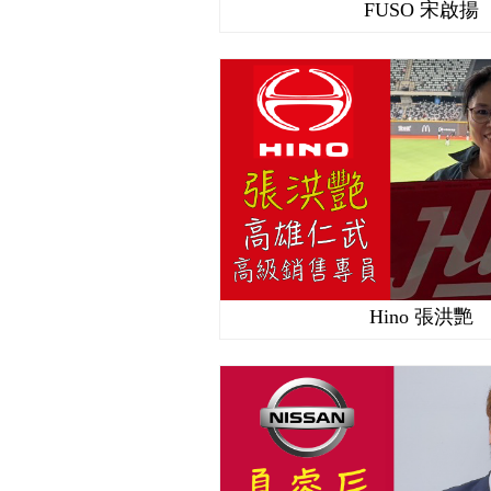
FUSO 宋啟揚
Hino 張洪艷