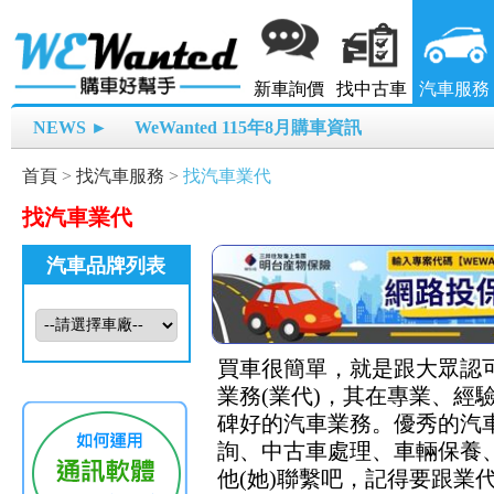
新車詢價
找中古車
汽車服務
NEWS ►
WeWanted 115年8月購車資訊
首頁
>
找汽車服務
>
找汽車業代
找汽車業代
汽車品牌列表
買車很簡單，就是跟大眾認可
業務(業代)，其在專業、
碑好的汽車業務。優秀的汽
詢、中古車處理、車輛保養、
他(她)聯繫吧，記得要跟業代