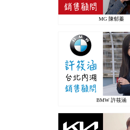
MG 陳郁蓁
BMW 許筱涵