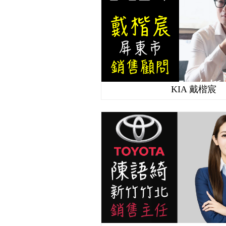
KIA 戴楷宸