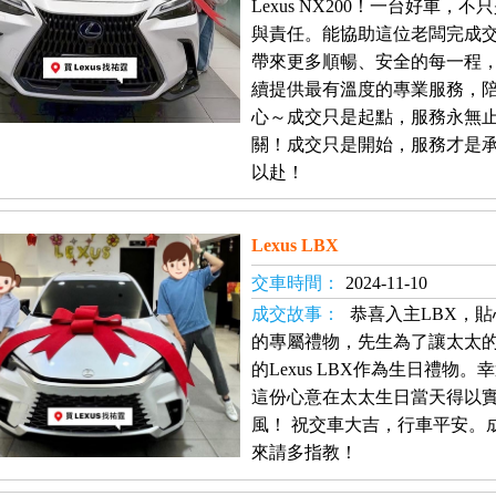
Lexus NX200！一台好車
與責任。能協助這位老闆完成
帶來更多順暢、安全的每一程
續提供最有溫度的專業服務，
心～成交只是起點，服務永無
關！成交只是開始，服務才是
以赴！
Lexus LBX
交車時間：
2024-11-10
成交故事：
恭喜入主LBX，
的專屬禮物，先生為了讓太太
的Lexus LBX作為生日禮
這份心意在太太生日當天得以
風！ 祝交車大吉，行車平安。
來請多指教！