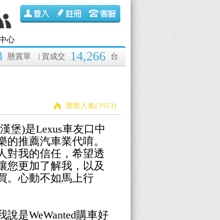
中心
8
14,266
懸賞單
| 賀成交
台
瀏覽人氣(3953)
堡)是Lexus車友口中
樂的推薦汽車業代唷。
人對我的信任，希望透
讓您更加了解我，以及
買。心動不如馬上行
是WeWanted購車好