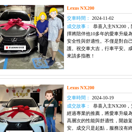
Lexus NX200
交車時間：
2024-11-02
成交故事：
恭喜入主NX200
擇將陪伴他10多年的愛車升級為L
安全性與舒適性。不僅是對自
護。祝交車大吉，行車平安。
來請多指教！
Lexus NX200
交車時間：
2024-10-19
成交故事：
恭喜入主NX200
經過專業的推薦，將愛車升級為最新
高層次的性能與舒適性，開啟
安。成交只是起點，服務沒有