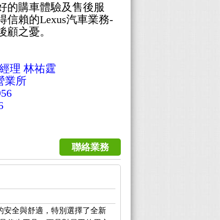
好的購車體驗及售後服
信賴的Lexus汽車業務-
後顧之憂。
售經理 林祐霆
營業所
56
6
聯絡業務
的安全與舒適，特別選擇了全新