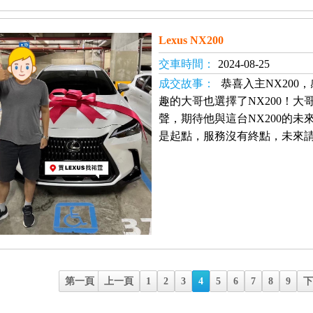
Lexus NX200
交車時間：
2024-08-25
成交故事：
恭喜入主NX200
趣的大哥也選擇了NX200！
聲，期待他與這台NX200的
是起點，服務沒有終點，未來
第一頁
上一頁
1
2
3
4
5
6
7
8
9