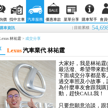
詢價
找中古車
汽車服務
優惠車款
菜單分享
購車幫手
會員
54,69
| 目前累積
8月購車資訊
Lexus 林祐霆
>
成交分享
享
Lexus
汽車業代 林祐霆
大家好，我是林祐霆(漢
最活潑、希望帶來歡
下面成交分享都是客
過交車照及小故事，
為什麼車友會跟我購
動，趕快CALL我！
只要您願意洽談，跟我說