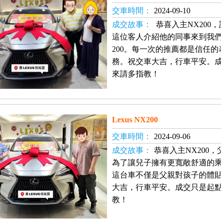
交車時間：
2024-09-10
成交故事：
恭喜入主NX200
這位客人介紹他的同事來到我們這
200。每一次的推薦都是信任
務。祝交車大吉，行車平安。
來請多指教！
Lexus NX200
交車時間：
2024-09-06
成交故事：
恭喜入主NX200
為了讓兒子擁有更寬敞舒適的乘坐空
這台車不僅是父親對孩子的體
大吉，行車平安。成交只是起
教！