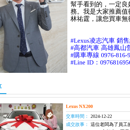
幫手看到的，一定良
務。我是大家推薦值得
林祐霆，讓您買車無
#Lexus凌志汽車 銷
#高都汽車 高雄鳳山
#購車專線 0976-816-9
#Line ID：097681695
享
Lexus NX200
交車時間：
2024-12-22
成交故事：
這位老闆為了員工