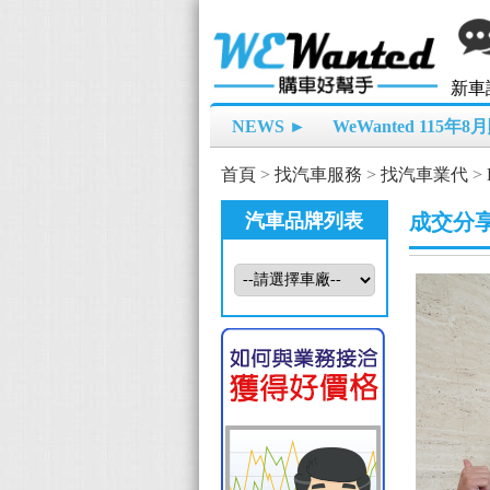
新車
NEWS ►
WeWanted 115年
首頁
>
找汽車服務
>
找汽車業代
>
汽車品牌列表
成交分