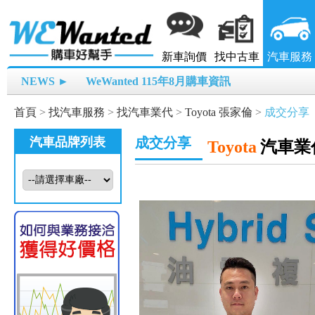
新車詢價
找中古車
汽車服務
NEWS ►
WeWanted 115年8月購車資訊
首頁
>
找汽車服務
>
找汽車業代
>
Toyota 張家倫
>
成交分享
汽車品牌列表
成交分享
Toyota
汽車業