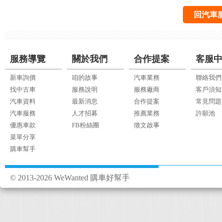
回汽車
服務導覽
關於我們
合作提案
客服
新車詢價
咱的故事
汽車業務
聯絡我們
找中古車
服務說明
服務廠商
客戶須知
汽車資料
最新消息
合作提案
常見問題
汽車服務
人才招募
推薦業務
許願池
優惠車款
FB粉絲團
徵文啟事
菜單分享
購車幫手
© 2013-2026 WeWanted 購車好幫手