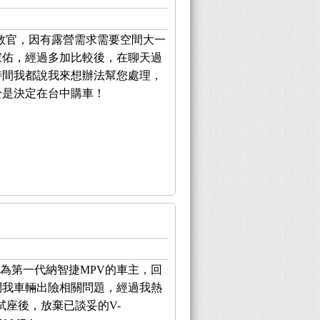
教官，因有露營需求需要空間大一
家佑，經過多加比較後，在聊天過
時間我都說我來想辦法幫您處理，
於是決定在台中購車！
身為第一代納智捷MPV的車主，回
問我車輛出險相關問題，經過我熱
試座後，放棄已談妥的V-