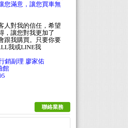
讓您滿意，讓您買車無
客人對我的信任，希望
得，讓您對我更加了
會跟我購買。只要你要
ALL我或LINE我
行銷副理 廖家佑
驗館
95
聯絡業務