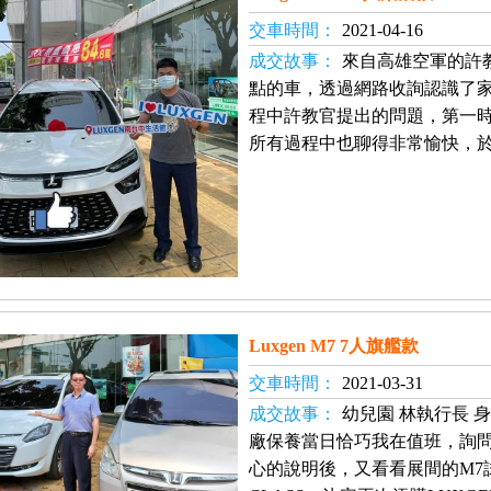
交車時間：
2021-04-16
成交故事：
來自高雄空軍的許
點的車，透過網路收詢認識了
程中許教官提出的問題，第一
所有過程中也聊得非常愉快，
Luxgen M7 7人旗艦款
交車時間：
2021-03-31
成交故事：
幼兒園 林執行長 
廠保養當日恰巧我在值班，詢
心的說明後，又看看展間的M7