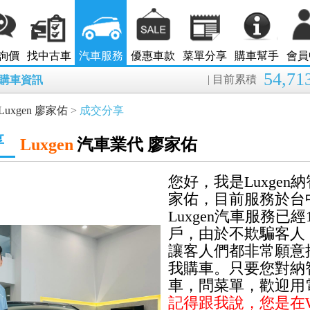
詢價
找中古車
汽車服務
優惠車款
菜單分享
購車幫手
會員
54,71
| 目前累積
8月購車資訊
Luxgen 廖家佑
>
成交分享
享
Luxgen
汽車業代 廖家佑
您好，我是Luxgen
家佑，目前服務於台
Luxgen汽車服務已
戶，由於不欺騙客人
讓客人們都非常願意
我購車。只要您對納
車，問菜單，歡迎用電
記得跟我說，您是在We