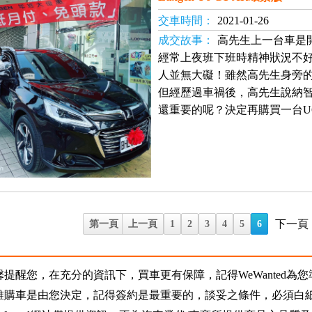
交車時間：
2021-01-26
成交故事：
高先生上一台車是開LU
經常上夜班下班時精神狀況不
人並無大礙！雖然高先生身旁
但經歷過車禍後，高先生說納
還重要的呢？決定再購買一台U6
下一頁
第一頁
上一頁
1
2
3
4
5
6
馨提醒您，在充分的資訊下，買車更有保障，記得WeWanted為
誰購車是由您決定，記得簽約是最重要的，談妥之條件，必須白