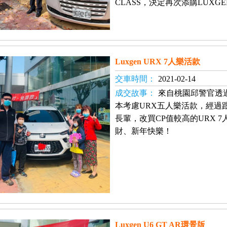
CLASS，決定再次添購LUXGE
Luxgen URX 7人樂活款
交車時間：
2021-02-14
成交故事：
來自桃園邱警官透
本考慮URX五人樂活款，經過
長輩，改買CP值較高的URX 
財、新年快樂！
Luxgen U6 GT AR環景版