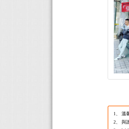
1、
溫
2、
與