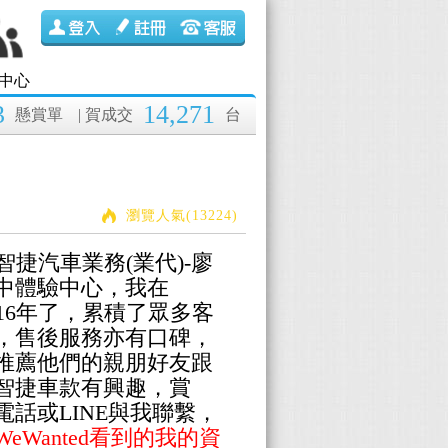
中心
3
14,271
懸賞單
| 賀成交
台
瀏覽人氣(13224)
納智捷汽車業務(業代)-廖
中體驗中心，我在
經16年了，累積了眾多客
，售後服務亦有口碑，
推薦他們的親朋好友跟
智捷車款有興趣，賞
話或LINE與我聯繫，
Wanted看到的我的資