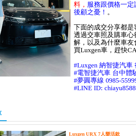
料，
服務跟價格一定
後顧之憂！
。
下面的成交分享都是
透過交車照及購車心
解，以及為什麼車友
買Luxgen車，趕快C
#Luxgen
納智捷
汽車
#電
智捷
汽車
台中體
#夢圓專線 0985-5599
#LINE ID:
chiayu8588
享
Luxgen URX 7人樂活款