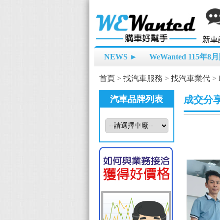
新車
NEWS ►
WeWanted 115年
首頁
>
找汽車服務
>
找汽車業代
>
汽車品牌列表
成交分