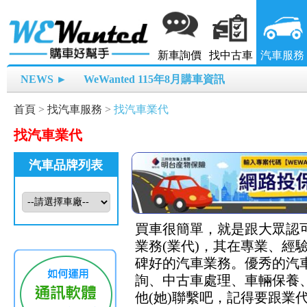
新車詢價
找中古車
汽車服務
NEWS ►
WeWanted 115年8月購車資訊
首頁
>
找汽車服務
>
找汽車業代
找汽車業代
汽車品牌列表
買車很簡單，就是跟大眾認可
業務(業代)，其在專業、
碑好的汽車業務。優秀的汽
詢、中古車處理、車輛保養、
他(她)聯繫吧，記得要跟業代