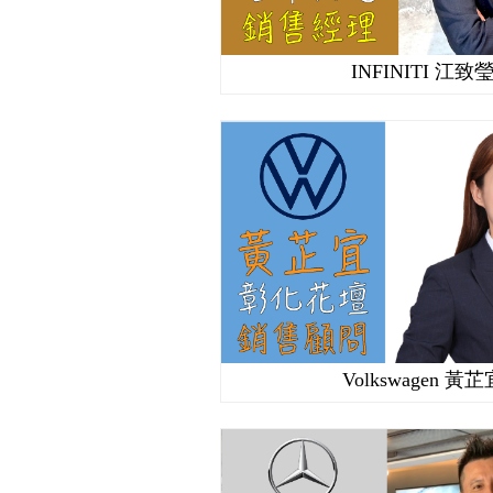
INFINITI 江致
Volkswagen 黃芷