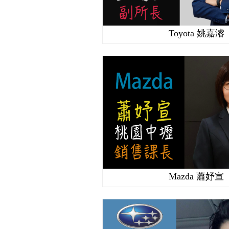
Toyota 姚嘉濬
Mazda 蕭妤宣