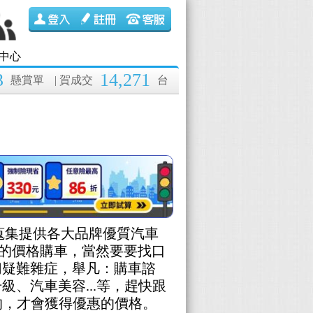
中心
3
14,271
懸賞單
| 賀成交
台
d蒐集提供各大品牌優質汽車
樣的價格購車，當然要要找口
切疑難雜症，舉凡：購車諮
、汽車美容...等，趕快跟
到的，才會獲得優惠的價格。