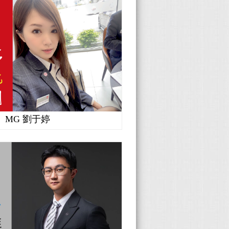
MG 劉于婷