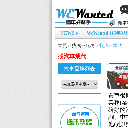
新車
NEWS ►
WeWanted 115年
首頁
>
找汽車服務
>
找汽車業代
找汽車業代
汽車品牌列表
買車很
業務(
碑好的
詢、中
他(她