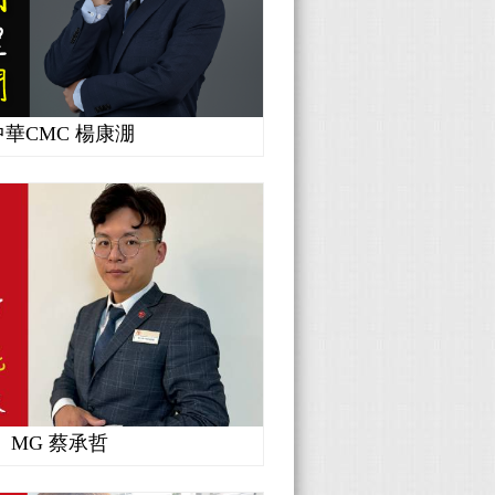
中華CMC 楊康淜
MG 蔡承哲