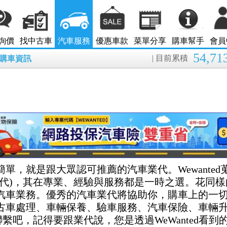
詢價
找中古車
汽車服務
優惠車款
菜單分享
購車幫手
會員
54,71
| 目前累積
8月購車資訊
簡單，就是跟大眾認可推薦的汽車業代。Wewante
業代)，其在專業、經驗與服務都是一時之選。花同
汽車業務。優秀的汽車業代將協助你，購車上的一
古車處理、車輛保養、驗車服務、汽車保險、車輛升級
)聯繫吧，記得要跟業代說，您是透過WeWanted看