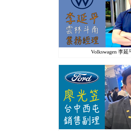
Volkswagen 李延