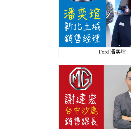
Ford 潘奕瑄