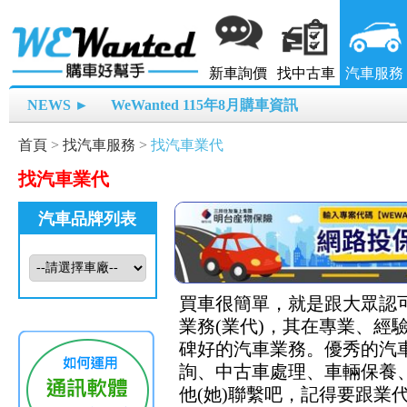
新車詢價
找中古車
汽車服務
NEWS ►
WeWanted 115年8月購車資訊
首頁
>
找汽車服務
>
找汽車業代
找汽車業代
汽車品牌列表
買車很簡單，就是跟大眾認可
業務(業代)，其在專業、
碑好的汽車業務。優秀的汽
詢、中古車處理、車輛保養、
他(她)聯繫吧，記得要跟業代