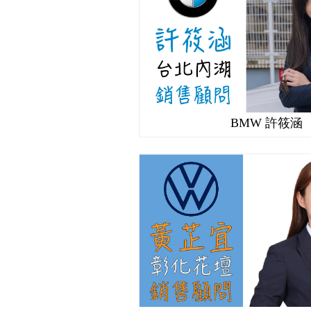
BMW 許筱涵