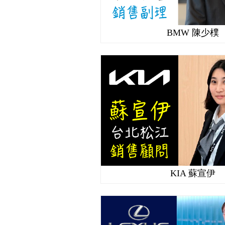
BMW 陳少樸
KIA 蘇宣伊