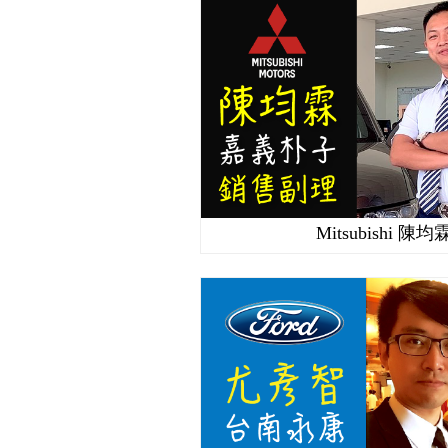
Mitsubishi 陳均