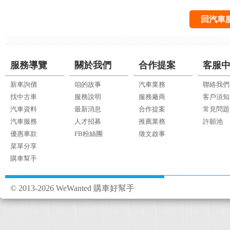
回汽車
服務導覽
關於我們
合作提案
客服
新車詢價
咱的故事
汽車業務
聯絡我們
找中古車
服務說明
服務廠商
客戶須知
汽車資料
最新消息
合作提案
常見問題
汽車服務
人才招募
推薦業務
許願池
優惠車款
FB粉絲團
徵文啟事
菜單分享
購車幫手
© 2013-2026 WeWanted 購車好幫手