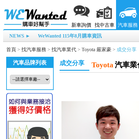
新車詢價
找中古車
汽車服務
NEWS ►
WeWanted 115年8月購車資訊
首頁
>
找汽車服務
>
找汽車業代
>
Toyota 嚴家豪
>
成交分享
汽車品牌列表
成交分享
Toyota
汽車業