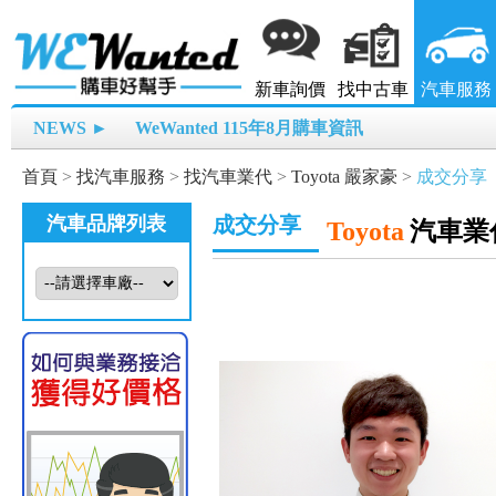
新車詢價
找中古車
汽車服務
NEWS ►
WeWanted 115年8月購車資訊
首頁
>
找汽車服務
>
找汽車業代
>
Toyota 嚴家豪
>
成交分享
汽車品牌列表
成交分享
Toyota
汽車業