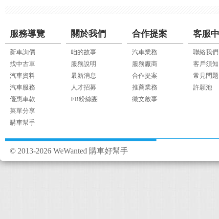
服務導覽
關於我們
合作提案
客服
新車詢價
咱的故事
汽車業務
聯絡我們
找中古車
服務說明
服務廠商
客戶須知
汽車資料
最新消息
合作提案
常見問題
汽車服務
人才招募
推薦業務
許願池
優惠車款
FB粉絲團
徵文啟事
菜單分享
購車幫手
© 2013-2026 WeWanted 購車好幫手