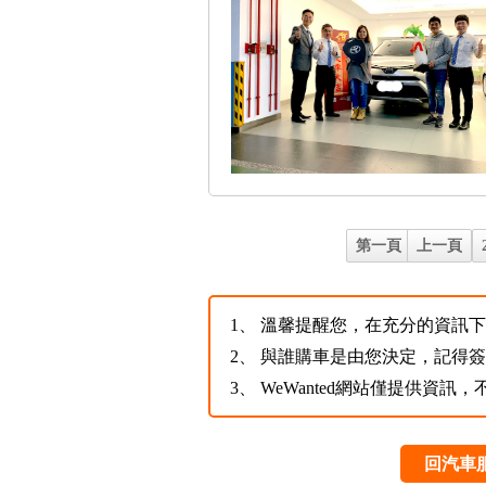
第一頁
上一頁
1、
溫馨提醒您，在充分的資訊下，
2、
與誰購車是由您決定，記得
3、
WeWanted網站僅提供資
回汽車