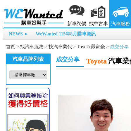
新車詢價
找中古車
汽車服務
NEWS ►
WeWanted 115年8月購車資訊
首頁
>
找汽車服務
>
找汽車業代
>
Toyota 嚴家豪
>
成交分享
汽車品牌列表
成交分享
Toyota
汽車業