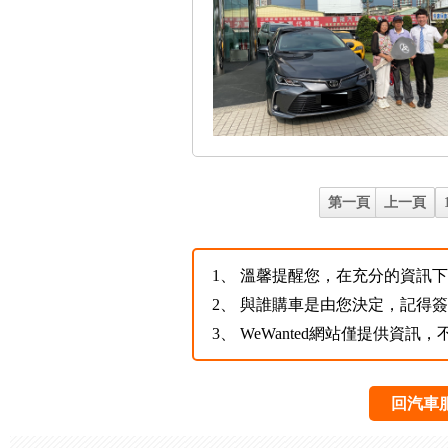
第一頁
上一頁
1、
溫馨提醒您，在充分的資訊下，
2、
與誰購車是由您決定，記得
3、
WeWanted網站僅提供資
回汽車