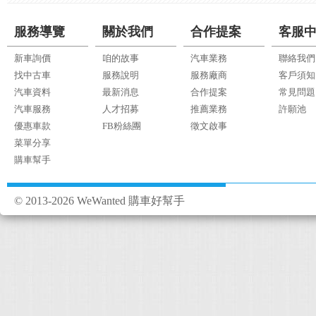
服務導覽
關於我們
合作提案
客服
新車詢價
咱的故事
汽車業務
聯絡我們
找中古車
服務說明
服務廠商
客戶須知
汽車資料
最新消息
合作提案
常見問題
汽車服務
人才招募
推薦業務
許願池
優惠車款
FB粉絲團
徵文啟事
菜單分享
購車幫手
© 2013-2026 WeWanted 購車好幫手