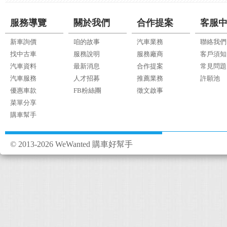
服務導覽
關於我們
合作提案
客服
新車詢價
咱的故事
汽車業務
聯絡我們
找中古車
服務說明
服務廠商
客戶須知
汽車資料
最新消息
合作提案
常見問題
汽車服務
人才招募
推薦業務
許願池
優惠車款
FB粉絲團
徵文啟事
菜單分享
購車幫手
© 2013-2026 WeWanted 購車好幫手