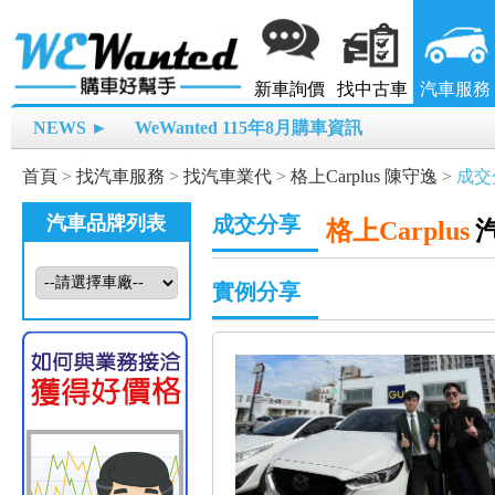
新車詢價
找中古車
汽車服務
NEWS ►
WeWanted 115年8月購車資訊
首頁
>
找汽車服務
>
找汽車業代
>
格上Carplus 陳守逸
>
成交
汽車品牌列表
成交分享
格上Carplus
實例分享