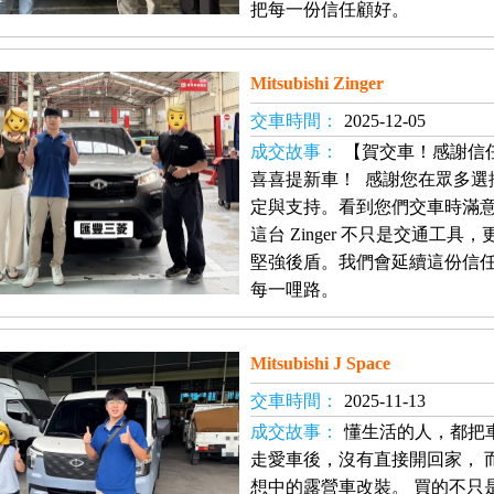
把每一份信任顧好。
Mitsubishi Zinger
交車時間：
2025-12-05
成交故事：
【賀交車！感謝信任
喜喜提新車！ 感謝您在眾多選
定與支持。看到您們交車時滿
這台 Zinger 不只是交通工
堅強後盾。我們會延續這份信
每一哩路。
Mitsubishi J Space
交車時間：
2025-11-13
成交故事：
懂生活的人，都把
走愛車後，沒有直接開回家， 
想中的露營車改裝。 買的不只