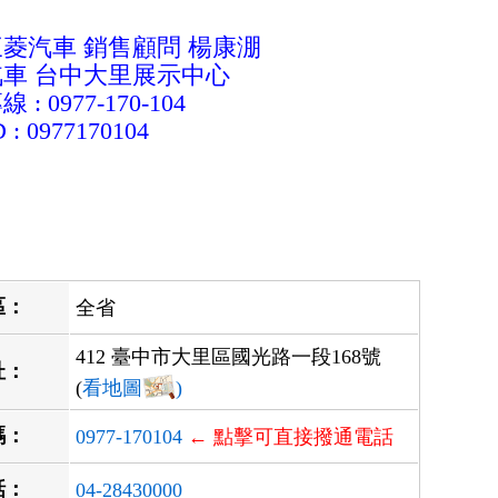
三菱汽車 銷售顧問 楊康淜
汽車 台中大里展示中心
: 0977-170-104
D : 0977170104
區：
全省
412 臺中市大里區國光路一段168號
址：
(
看地圖
)
碼：
0977-170104
← 點擊可直接撥通電話
話：
04-28430000