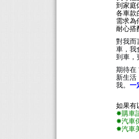
到家庭休旅
各車款
需求為
耐心搭
對我而
車，我
到車，
期待在
新生活
我。
一
如果有
✸購車
✸汽車
✸汽車