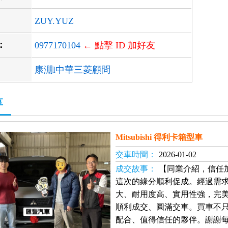
ZUY.YUZ
D：
0977170104
← 點擊 ID 加好友
康淜l中華三菱顧問
享
Mitsubishi 得利卡箱型車
交車時間：
2026-01-02
成交故事：
【同業介紹，信任
這次的緣分順利促成。經過需
大、耐用度高、實用性強，完
順利成交、圓滿交車。買車不
配合、值得信任的夥伴。謝謝