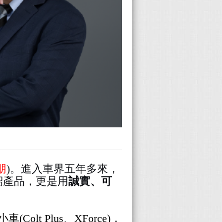
朋
)。進入車界五年多來，
紹產品，更是用
誠實、可
(Colt Plus、XForce)，