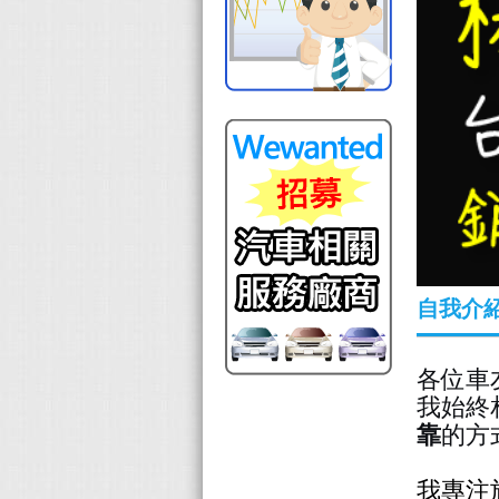
自我介
各位車
我始終
靠
的方
我專注