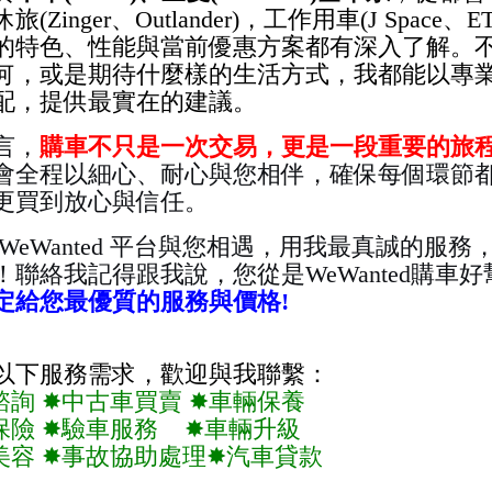
(Zinger、Outlander)，工作用車(J Space
的特色、性能與當前優惠方案都有深入了解。
何，或是期待什麼樣的生活方式，我都能以專
配，提供最實在的建議。
言，
購車不只是一次交易，更是一段重要的旅
會全程以細心、耐心與您相伴，確保每個環節
更買到放心與信任。
 WeWanted 平台與您相遇，用我最真誠的服
！聯絡我
記得跟我說，您從是WeWanted購車
定給您最優質的服務與價格!
以下服務需求，歡迎與我聯繫：
諮詢 ✸中古車買賣 ✸車輛保養
保險 ✸驗車服務 ✸車輛升級
美容 ✸事故協助處理✸汽車貸款