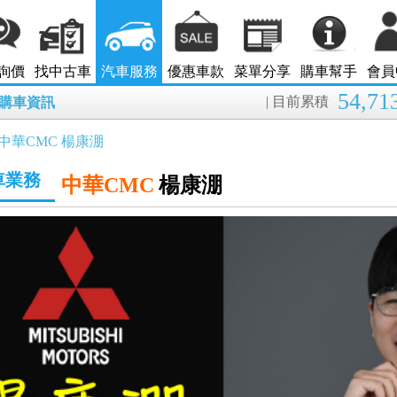
詢價
找中古車
汽車服務
優惠車款
菜單分享
購車幫手
會員
54,71
| 目前累積
8月購車資訊
中華CMC 楊康淜
車業務
中華CMC
楊康淜