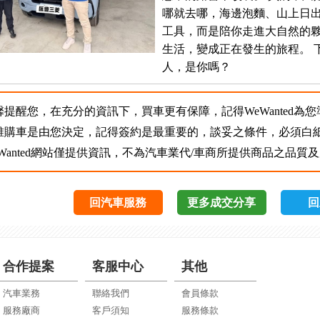
哪就去哪，海邊泡麵、山上日
工具，而是陪你走進大自然的夥
生活，變成正在發生的旅程。 
人，是你嗎？
馨提醒您，在充分的資訊下，買車更有保障，記得WeWanted為
誰購車是由您決定，記得簽約是最重要的，談妥之條件，必須白
eWanted網站僅提供資訊，不為汽車業代/車商所提供商品之品
回汽車服務
更多成交分享
回
合作提案
客服中心
其他
汽車業務
聯絡我們
會員條款
服務廠商
客戶須知
服務條款