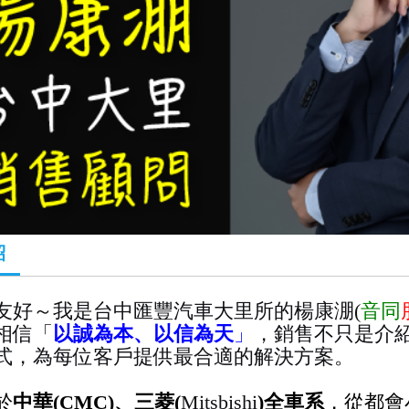
紹
友好～我是台中匯豐汽車大里所的楊康淜(
音同
相信「
以誠為本、以信為天
」
，銷售不只是介
式，為每位客戶提供最合適的解決方案。
於
中華(CMC)、三菱(
Mitsbishi
)全車系
，從都會小車