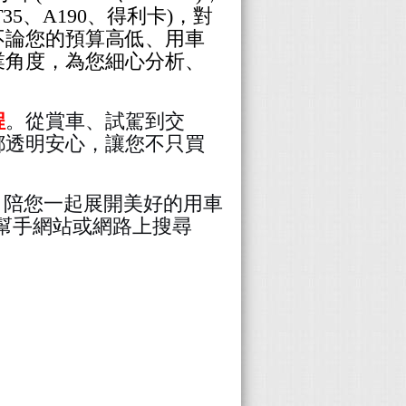
、ET35、A190、得利卡)，對
不論您的預算高低、用車
業角度，為您細心分析、
程
。從賞車、試駕到交
都透明安心，讓您不只買
務，陪您一起展開美好的用車
好幫手網站或網路上搜尋