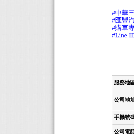
#中華
#匯豐
#購車專線 
#Line I
服務地
公司地
手機號
公司電