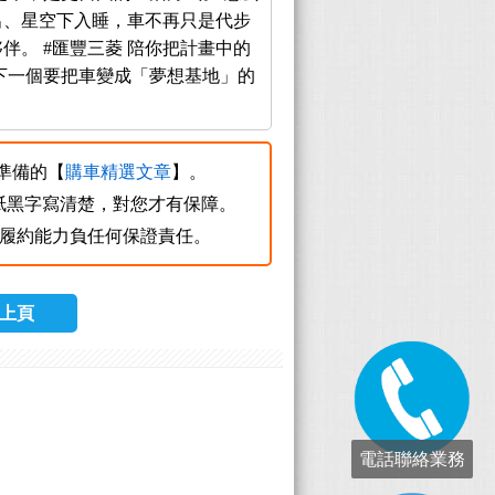
出、星空下入睡，車不再只是代步
伴。 #匯豐三菱 陪你把計畫中的
下一個要把車變成「夢想基地」的
您準備的【
購車精選文章
】。
紙黑字寫清楚，對您才有保障。
質及履約能力負任何保證責任。
上頁
電話聯絡業務