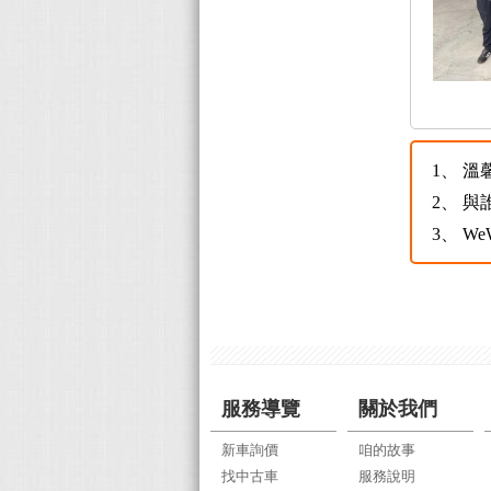
1、
溫
2、
與
3、
W
服務導覽
關於我們
新車詢價
咱的故事
找中古車
服務說明