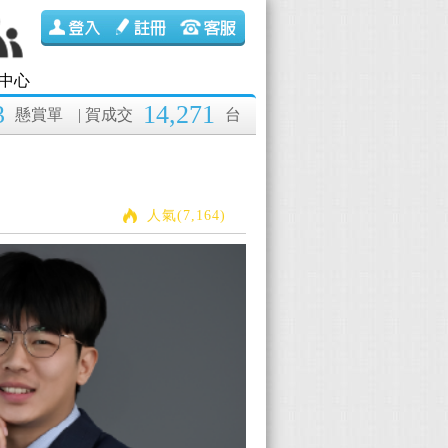
中心
3
14,271
懸賞單
| 賀成交
台
人氣(7,164)