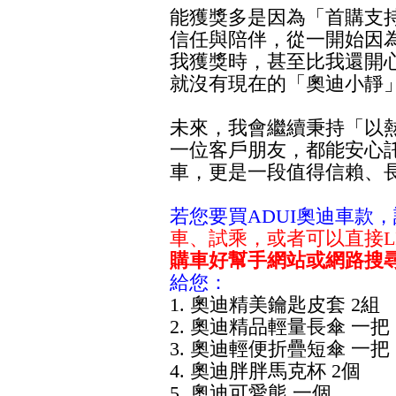
能獲獎多是因為「首購支
信任與陪伴，從一開始因
我獲獎時，甚至比我還開
就沒有現在的「奧迪小靜
未來，我會繼續秉持「以
一位客戶朋友，都能安心託
車，更是一段值得信賴、
若您要買ADUI奧迪車款，請
車、試乘，或者可以直接LI
購車好幫手網站或網路搜
給您：
1. 奧迪精美鑰匙皮套 2組
2. 奧迪精品輕量長傘 一把
3. 奧迪輕便折疊短傘 一把
4. 奧迪胖胖馬克杯 2個
5. 奧迪可愛熊 一個