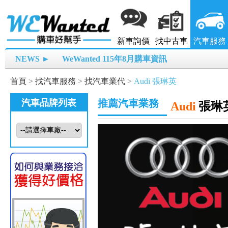
新車詢價
找中古車
汽車服務
NEWS ►
WeWanted 115年8月購車資訊
首頁
>
找汽車服務
>
找汽車業代
>
Audi 張琳英
汽車品牌列表
推薦汽車業務
Audi
張琳