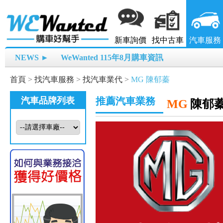
新車詢價
找中古車
汽車服務
NEWS ►
WeWanted 115年8月購車資訊
首頁
>
找汽車服務
>
找汽車業代
>
MG 陳郁蓁
汽車品牌列表
推薦汽車業務
MG
陳郁