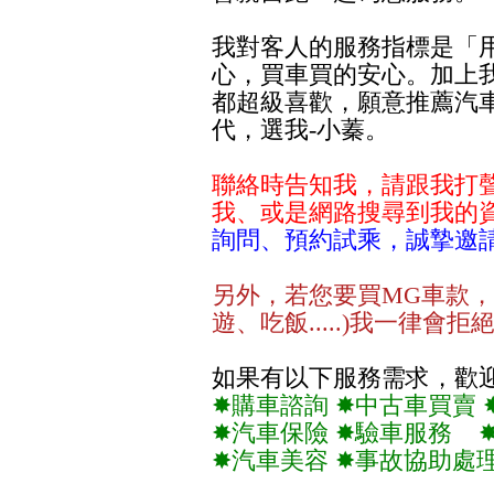
我對客人的服務指標是「
心，買車買的安心。加上
都超級喜歡，願意推薦汽
代，選我-小蓁。
聯絡時告知我，請跟我打
我、或是網路搜尋到我的
詢問
、預約試乘，誠摯邀
另外，若您要買MG車款，
遊、吃飯.....)我一律
如果有以下服務需求，歡
✸購車諮詢 ✸中古車買賣 
✸汽車保險 ✸驗車服務 
✸汽車美容 ✸事故協助處