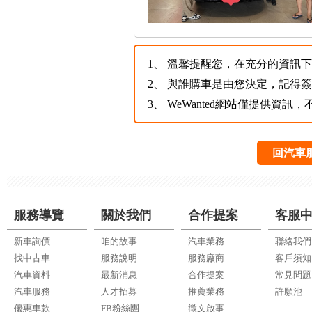
1、
溫馨提醒您，在充分的資訊下，
2、
與誰購車是由您決定，記得
3、
WeWanted網站僅提供資
回汽車
服務導覽
關於我們
合作提案
客服
新車詢價
咱的故事
汽車業務
聯絡我們
找中古車
服務說明
服務廠商
客戶須知
汽車資料
最新消息
合作提案
常見問題
汽車服務
人才招募
推薦業務
許願池
優惠車款
FB粉絲團
徵文啟事