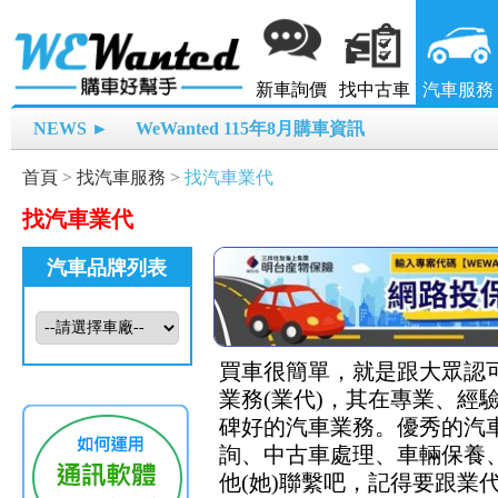
新車詢價
找中古車
汽車服務
NEWS ►
WeWanted 115年8月購車資訊
首頁
>
找汽車服務
>
找汽車業代
找汽車業代
汽車品牌列表
買車很簡單，就是跟大眾認可
業務(業代)，其在專業、
碑好的汽車業務。優秀的汽
詢、中古車處理、車輛保養、
他(她)聯繫吧，記得要跟業代