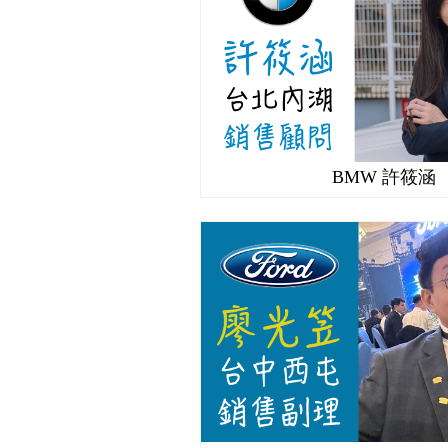
BMW 許筱涵