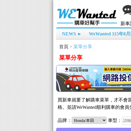
新車
NEWS ►
WeWanted 115年
首頁
>
菜單分享
菜單分享
買新車就要了解購車菜單，才不會當
格。並請WeWanted順利購車
品牌：
車型：