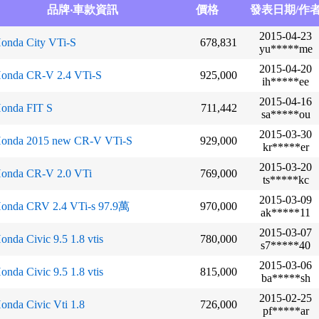
品牌‧車款資訊
價格
發表日期/作
2015-04-23
onda City VTi-S
678,831
yu*****me
2015-04-20
onda CR-V 2.4 VTi-S
925,000
ih*****ee
2015-04-16
onda FIT S
711,442
sa*****ou
2015-03-30
onda 2015 new CR-V VTi-S
929,000
kr*****er
2015-03-20
onda CR-V 2.0 VTi
769,000
ts*****kc
2015-03-09
onda CRV 2.4 VTi-s 97.9萬
970,000
ak*****11
2015-03-07
onda Civic 9.5 1.8 vtis
780,000
s7*****40
2015-03-06
onda Civic 9.5 1.8 vtis
815,000
ba*****sh
2015-02-25
onda Civic Vti 1.8
726,000
pf*****ar