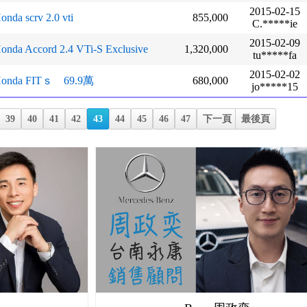
2015-02-15
onda scrv 2.0 vti
855,000
C.*****ie
2015-02-09
onda Accord 2.4 VTi-S Exclusive
1,320,000
tu*****fa
2015-02-02
onda FITｓ 69.9萬
680,000
jo*****15
39
40
41
42
43
44
45
46
47
下一頁
最後頁