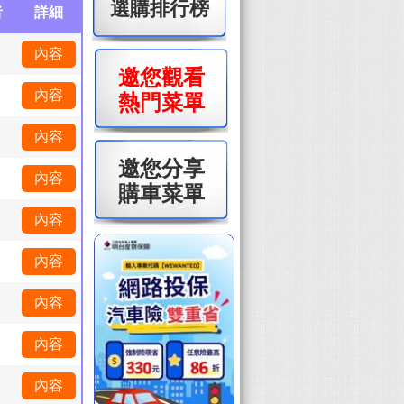
選購排行榜
者
詳細
內容
邀您觀看
內容
熱門菜單
內容
邀您分享
內容
購車菜單
內容
內容
內容
內容
內容