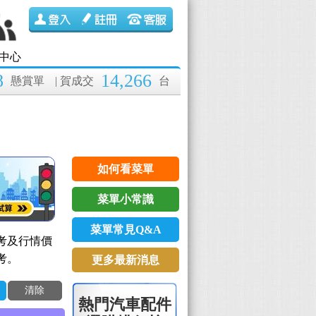
中心
8
14,266
懸賞單
| 賀成交
台
如何看菜單
菜單小常識
菜單常見Q&A
考及行情價
考。
更多最新消息
清除
熱門汽車配件