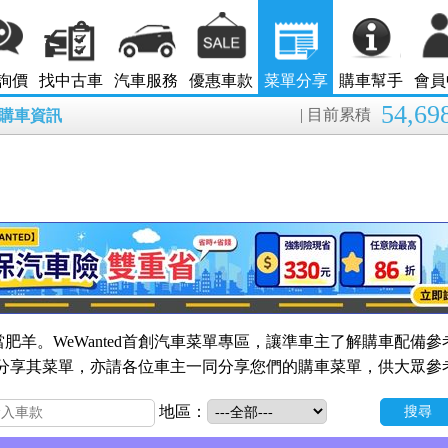
詢價
找中古車
汽車服務
優惠車款
菜單分享
購車幫手
會員
54,69
| 目前累積
8月購車資訊
肥羊。WeWanted首創汽車菜單專區，讓準車主了解購車配備參
的會員分享其菜單，亦請各位車主一同分享您們的購車菜單，供大眾參
地區：
搜尋